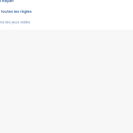
im Rayan
 toutes les règles
s les jeux vidéo
us choquant de Rockstar ? - Le scandale BULLY
e plus moche de Steam
du RÊVE tourne au CAUCHEMAR
pendant 8 heures
it… à tort
umiliés par un jeu vidéo
ire - Final Fantasy 8
ti un empire - Age of Empires
story DOFUS
tard, il crée l'un des pires jeux de tous les temps, MindsEye.