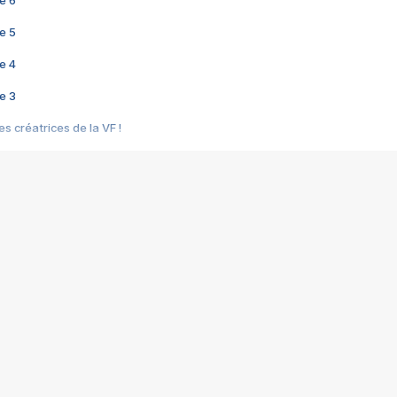
e 6
e 5
e 4
e 3
s créatrices de la VF !
e 2
e 1
e Mektoub My Love arrive enfin ! Rencontre avec Shaïn Boumedine et Sal
i : après Toni en famille
elle réalise le bouleversant Dites lui que je l'aime
ais ! Rencontre autour de Vie privée de Rebecca Zlotowski
 de Marguerite, Grave... Rencontre avec Ella Rumpf
 Les Rêveurs, un film intime sur la santé mentale