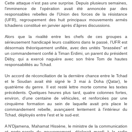
Cette attaque n'est pas une surprise. Depuis plusieurs semaines,
l'imminence de l'opération avait été annoncée par des
responsables rebelles de l'Union des forces de la résistance
(UFR), regroupement des huit principaux mouvements armés
tchadiens constitué en janvier après d'âpres discussions.
Alors que la rivalité entre les chefs de ces groupes a
sérieusement handicapé leurs coalitions dans le passé, l'UFR est
désormais théoriquement unifiée, avec des unités "brassées" et
un commandement confié à Timan Erdimi, un parent du président
Déby, qui a exercé naguère avec son frère Tom de hautes
responsabilités au Tchad.
Un accord de réconciliation de la dernière chance entre le Tchad
et le Soudan avait été signé le 3 mai à Doha (Qatar), le
quatrième du genre. Il est resté lettre morte comme les textes
précédents. Quelques heures plus tard, quatre colonnes fortes,
environ, d'une centaine de véhicules, et renforcées par une
cinquième formation au sein de laquelle avait pris place le
commandement rebelle, avançaient lentement à l'intérieur du
Tchad, déployés entre l'est et le sud-est.
A N'Djamena, Mahamat Hissène, le ministre de la communication
et porte-parole du gouvernement, déclarait mardi à la radio