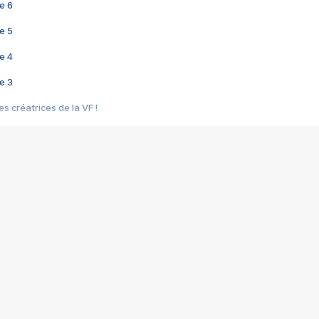
e 6
e 5
e 4
e 3
s créatrices de la VF !
e 2
e 1
e Mektoub My Love arrive enfin ! Rencontre avec Shaïn Boumedine et Sal
i : après Toni en famille
elle réalise le bouleversant Dites lui que je l'aime
ais ! Rencontre autour de Vie privée de Rebecca Zlotowski
 de Marguerite, Grave... Rencontre avec Ella Rumpf
 Les Rêveurs, un film intime sur la santé mentale