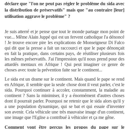
déclare que "l'on ne peut pas régler le problème du sida avec
la distribution de préservatifs" mais que "au contraire [leur]
utilisation aggrave le problème" ?
Je suis atterré et je pense que tout le monde partage mon point de
vue... Même Alain Juppé qui est un fervent catholique l'a dénoncé
! Je trouve encore pire les explications de Monseigneur Di Falco
qui dit que la presse a fait un raccourci et que le pape dénonçait
en fait la pratique, dans certains pays, de réutiliser plusieurs fois
les mêmes préservatifs. J'ai l'impression qu'il nous prend pour des
attardés mentaux en Afrique ! Qui peut imaginer ce genre de
choses avec toute la prévention faite sur le continent...
Le sida est un drame sur le continent. Mais quand le pape se rend
en Afrique, il semble que la seule chose dont il veut parler, c'est le
sida. Pourquoi continuer à accoler, constamment, la maladie au
continent ? Sans la minimiser, il y a énormément d'autres choses
dont il pourrait parler. Pourquoi ne retenir que le sida alors qu'il y
a une population dynamique, qui se bat et qui essaie d'inventer
son avenir. Cela véhicule une très mauvaise image d'un continent,
une image que l'Eglise a contribué à véhiculer et ça me gêne.
Comment vont être perçus les propos du pape sur le