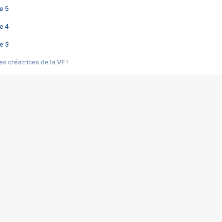
e 5
e 4
e 3
s créatrices de la VF !
e 2
e 1
e Mektoub My Love arrive enfin ! Rencontre avec Shaïn Boumedine et Sal
i : après Toni en famille
elle réalise le bouleversant Dites lui que je l'aime
ais ! Rencontre autour de Vie privée de Rebecca Zlotowski
 de Marguerite, Grave... Rencontre avec Ella Rumpf
 Les Rêveurs, un film intime sur la santé mentale