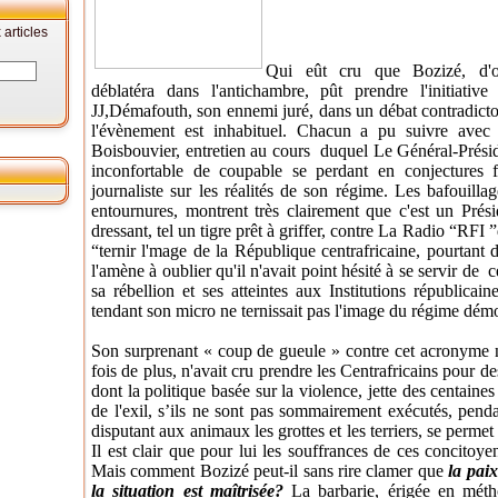
articles
Qui eût cru que Bozizé, d'ord
déblatéra dans l'antichambre, pût prendre l'initiative
JJ,Démafouth, son ennemi juré, dans un débat contradictoi
l'évènement est inhabituel. Chacun a pu suivre avec 
Boisbouvier,
entretien au cours duquel Le Général-Préside
inconfortable de coupable se perdant en conjectures f
journaliste sur les réalités de son régime. Les bafouill
entournures, montrent très clairement que c'est un Prés
dressant, tel un tigre prêt à griffer, contre La Radio “RFI ”
“ternir l'mage de la République centrafricaine, pourtant 
l'amène à oublier qu'il n'avait point hésité à se servir d
sa rébellion et ses atteintes aux Institutions républica
tendant son micro ne ternissait pas l'image du régime dém
Son surprenant « coup de gueule » contre cet acronyme n'
fois de plus, n'avait cru prendre les Centrafricains pour d
dont la politique basée sur la violence, jette des centaine
de l'exil, s’ils ne sont pas sommairement exécutés, penda
disputant aux animaux les grottes et les terriers, se permet
Il est clair que pour lui les souffrances de ces concitoy
Mais comment Bozizé peut-il sans rire clamer que
la paix
la situation est maîtrisée?
La barbarie, érigée en méth