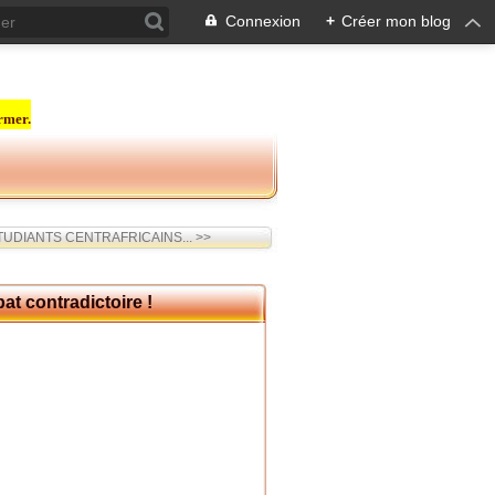
Connexion
+
Créer mon blog
rmer.
UDIANTS CENTRAFRICAINS... >>
at contradictoire !