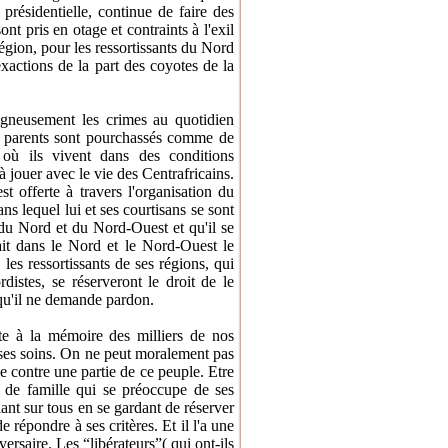
 présidentielle, continue de faire des
nt pris en otage et contraints à l'exil
région, pour les ressortissants du Nord
exactions de la part des coyotes de la
oigneusement les crimes au quotidien
os parents sont pourchassés comme de
 où ils vivent dans des conditions
 jouer avec le vie des Centrafricains.
est offerte à travers l'organisation du
ns lequel lui et ses courtisans se sont
s du Nord et du Nord-Ouest et qu'il se
ait dans le Nord et le Nord-Ouest le
 les ressortissants de ses régions, qui
distes, se réserveront le droit de le
t qu'il ne demande pardon.
te à la mémoire des milliers de nos
ses soins. On ne peut moralement pas
e contre une partie de ce peuple. Etre
e de famille qui se préoccupe de ses
llant sur tous en se gardant de réserver
 répondre à ses critères. Et il l'a une
ersaire. Les “libérateurs”( qui ont-ils