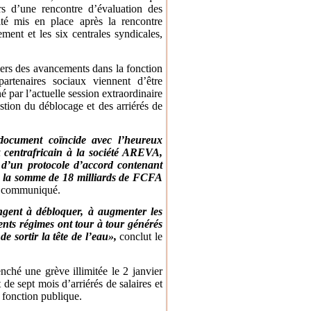
rs d’une rencontre d’évaluation des
té mis en place après la rencontre
ment et les six centrales syndicales,
ciers des avancements dans la fonction
artenaires sociaux viennent d’être
 par l’actuelle session extraordinaire
tion du déblocage et des arriérés de
document coïncide avec l’heureux
centrafricain à la société AREVA,
8, d’un protocole d’accord contenant
r la somme de 18 milliards de FCFA
e communiqué.
ongent à débloquer, à augmenter les
rents régimes ont tour à tour générés
e sortir la tête de l’eau»,
conclut le
enché une grève illimitée le 2 janvier
 de sept mois d’arriérés de salaires et
 fonction publique.