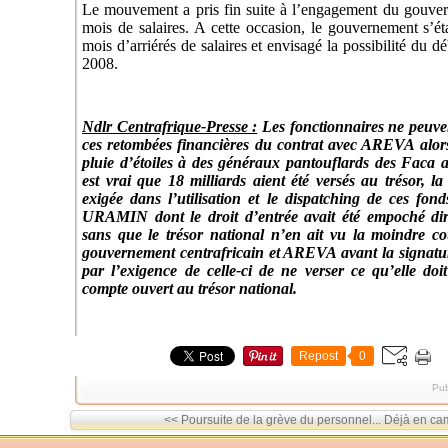
Le mouvement a pris fin suite à l’engagement du gouver
mois de salaires. A cette occasion, le gouvernement s’ét
mois d’arriérés de salaires et envisagé la possibilité du déb
2008.
Ndlr Centrafrique-Presse :
Les fonctionnaires ne peuve
ces retombées financières du contrat avec AREVA alors
pluie d’étoiles à des généraux pantouflards des Faca av
est vrai que 18 milliards aient été versés au trésor, l
exigée dans l’utilisation et le dispatching de ces fon
URAMIN dont le droit d’entrée avait été empoché dir
sans que le trésor national n’en ait vu la moindre c
gouvernement centrafricain et AREVA avant la signatur
par l’exigence de celle-ci de ne verser ce qu’elle doi
compte ouvert au trésor national.
Repost
0
Pub
<< Poursuite de la grève du personnel...
Déjà en ca