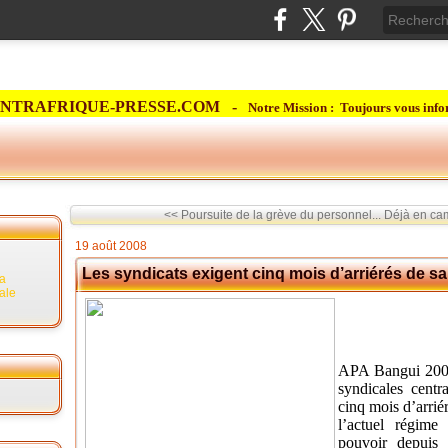
NTRAFRIQUE-PRESSE.COM -
Notre Mission : Toujours vous info
<< Poursuite de la grève du personnel...
Déjà en ca
19 août 2008
Les syndicats exigent cinq mois d’arriérés de sa
la
rale
APA Bangui 2008
syndicales centr
cinq mois d’arriér
l’actuel régime
pouvoir depuis