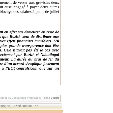
nement de verser aux grévistes deux
ait aussi engagé à payer deux autres
locage des salaires à partir de juillet
nt en effet pas demeurer en reste de
 que Bozizé vient de distribuer une
ec effets financiers immédiats. S’il
a plus grande transparence doit être
ds. Cela n’avait pas été le cas avec
ectement par Bozizé et Ndoutingaï
ouleur. La durée du bras de fer du
e d’un accord s’explique justement
t à l’Etat centrafricain que sur un
lished by Centrafrique-Presse.com
-
dans
Société
mpagne, Bozizé compte... >>