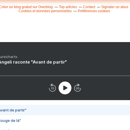
Créer un blog gratuit sur Overblog
Top articles
Contact
Signaler un abus
Cookies et données personnelles
Préférences cookies
Purecharts
ngeli raconte "Avant de partir"
vant de partir"
Bouge de là"