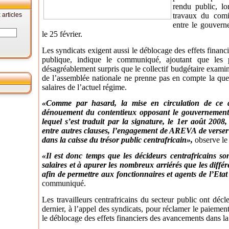
rendu public, lo
articles
travaux du comi
entre le gouverne
le 25 février.
Les syndicats exigent aussi le déblocage des effets finan
publique, indique le communiqué, ajoutant que les p
désagréablement surpris que le collectif budgétaire examiné
de l’assemblée nationale ne prenne pas en compte la ques
salaires de l’actuel régime.
«Comme par hasard, la mise en circulation de ce 
dénouement du contentieux opposant le gouvernement 
lequel s’est traduit par la signature, le 1er août 200
entre autres clauses, l’engagement de AREVA de verse
dans la caisse du trésor public centrafricain»,
observe l
«Il est donc temps que les décideurs centrafricains s
salaires et à apurer les nombreux arriérés que les diffé
afin de permettre aux fonctionnaires et agents de l’Etat d
communiqué.
Les travailleurs centrafricains du secteur public ont décl
dernier, à l’appel des syndicats, pour réclamer le paiement
le déblocage des effets financiers des avancements dans la