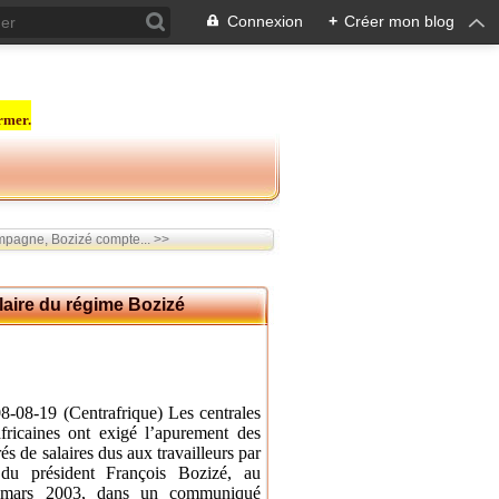
Connexion
+
Créer mon blog
rmer.
mpagne, Bozizé compte... >>
laire du régime Bozizé
-08-19 (Centrafrique)
Les centrales
africaines ont exigé l’apurement des
és de salaires dus aux travailleurs par
 du président François Bozizé, au
 mars 2003, dans un communiqué