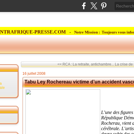
NTRAFRIQUE-PRESSE.COM -
Notre Mission : Toujours vous info
<< RCA : La retraite, antichambre...
La crise de
16 juillet 2008
Tabu Ley Rochereau victime d’un accident vascu
la
rale
L’une des figure
République Démo
Rocherau, vient d
cérébrale. L’arti
devra subir des 