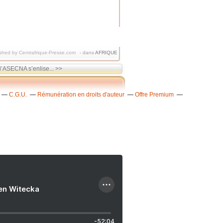
shed by Centrafrique-Presse.com
-
dans
AFRIQUE
 l’ASECNA s’enlise... >>
C.G.U.
Rémunération en droits d'auteur
Offre Premium
ien Witecka
-52:04