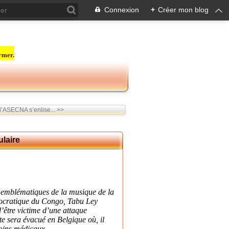
Connexion
+
Créer mon blog
rmer.
 l’ASECNA s’enlise... >>
laire
s emblématiques de la musique de la
cratique du Congo, Tabu Ley
’être victime d’une attaque
ste sera évacué en Belgique où, il
soins médicaux.