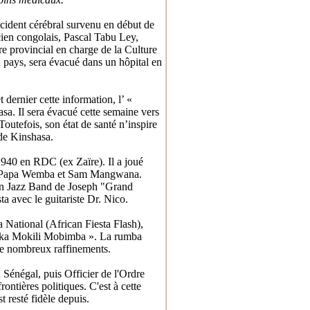
ccident cérébral survenu en début de
ien congolais, Pascal Tabu Ley,
tre provincial en charge de la Culture
n pays, sera évacué dans un hôpital en
 dernier cette information, l’ «
sa. Il sera évacué cette semaine vers
Toutefois, son état de santé n’inspire
 de Kinshasa.
940 en RDC (ex Zaïre). Il a joué
 que Papa Wemba et Sam Mangwana.
can Jazz Band de Joseph "Grand
ta avec le guitariste Dr. Nico.
a National (African Fiesta Flash),
frika Mokili Mobimba ». La rumba
 de nombreux raffinements.
 Sénégal, puis Officier de l'Ordre
ontières politiques. C'est à cette
t resté fidèle depuis.