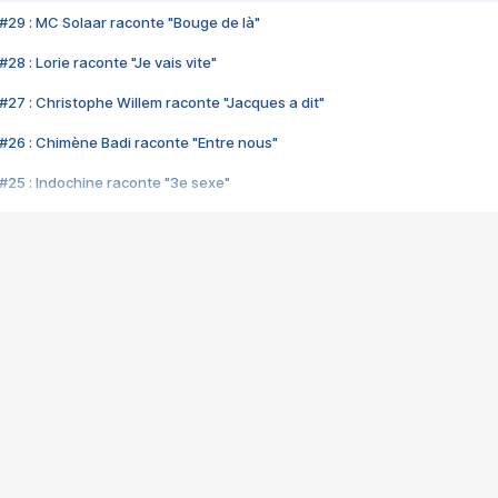
#29 : MC Solaar raconte "Bouge de là"
28 : Lorie raconte "Je vais vite"
#27 : Christophe Willem raconte "Jacques a dit"
#26 : Chimène Badi raconte "Entre nous"
#25 : Indochine raconte "3e sexe"
#24 : Zaho raconte "C'est chelou"
#23 : Patrick Bruel raconte "Au café des délices"
#22 : Kyo raconte "Le chemin"
#21 : Nolwenn Leroy raconte "Cassé"
#20 : Patrick Hernandez raconte "Born to be alive"
#19 : Lorie raconte "Près de moi"
#18 : Michael Jones raconte "A nos actes manqués" (avec Jean-Jacque