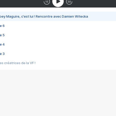
bey Maguire, c'est lui ! Rencontre avec Damien Witecka
e 6
e 5
e 4
e 3
s créatrices de la VF !
e 2
e 1
e Mektoub My Love arrive enfin ! Rencontre avec Shaïn Boumedine et Sal
i : après Toni en famille
elle réalise le bouleversant Dites lui que je l'aime