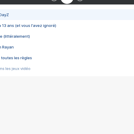
 DayZ
 a 13 ans (et vous l'avez ignoré)
e (littéralement)
im Rayan
 toutes les règles
s les jeux vidéo
us choquant de Rockstar ? - Le scandale BULLY
e plus moche de Steam
du RÊVE tourne au CAUCHEMAR
pendant 8 heures
it… à tort
umiliés par un jeu vidéo