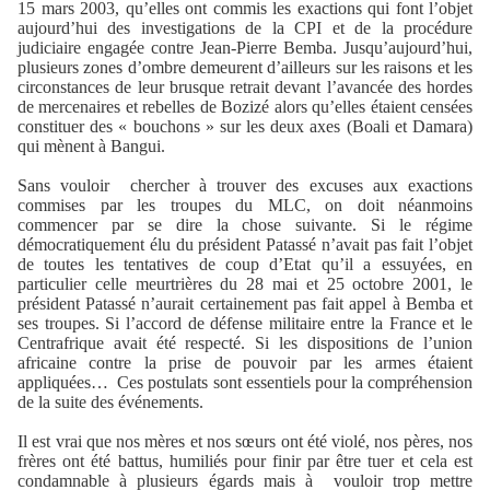
15 mars 2003, qu’elles ont commis les exactions qui font l’objet
aujourd’hui des investigations de la CPI et de la procédure
judiciaire engagée contre Jean-Pierre Bemba. Jusqu’aujourd’hui,
plusieurs zones d’ombre demeurent d’ailleurs sur les raisons et les
circonstances de leur brusque retrait devant l’avancée des hordes
de mercenaires et rebelles de Bozizé alors qu’elles étaient censées
constituer des « bouchons » sur les deux axes (Boali et Damara)
qui mènent à Bangui.
Sans vouloir
chercher à trouver des excuses aux exactions
commises par les troupes du MLC, on doit néanmoins
commencer par se dire la chose suivante. Si le régime
démocratiquement élu du président Patassé n’avait pas fait l’objet
de toutes les tentatives de coup d’Etat qu’il a essuyées, en
particulier celle meurtrières du 28 mai et 25 octobre 2001, le
président Patassé n’aurait certainement pas fait appel à Bemba et
ses troupes. Si l’accord de défense militaire entre la France et le
Centrafrique avait été respecté. Si les dispositions de l’union
africaine contre la prise de pouvoir par les armes étaient
appliquées…
Ces postulats sont essentiels pour la compréhension
de la suite des événements.
Il est vrai que nos mères et nos sœurs ont été violé, nos pères, nos
frères ont été battus, humiliés pour finir par être tuer et cela est
condamnable à plusieurs égards mais à
vouloir trop mettre