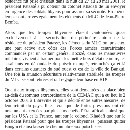
résidence fut prise d’assaut dans la nuit du 27 au 28 mai 2001, le
président Patassé a pu obtenir du colonel Khadafi de lui envoyer
en urgence des soldats libyens pour assurer sa sécurité. En même
temps sont arrivés également les éléments du MLC de Jean-Pierre
Bemba.
Alors que les troupes libyennes étaient cantonnées quasi
exclusivement à la sécurisation du périmètre autour de la
résidence du président Patassé, les éléments du MLC ont pris eux,
une part active aux côtés des Forces armées centrafricaine
commandés par un certain général Bozizé, dans les manœuvres
militaires visaient à traquer pour les mettre hors d’état de nuire, les
assaillants en débandade du putsch manqué, retranchés ça et là
dans certains quartiers du sud ouest et est de la ville de Bangui.
Une fois la situation sécuritaire relativement stabilisée, les troupes
du MLC se sont retirées et ont regagné leur base en RDC.
Quant aux troupes libyennes, elles sont demeurées en place bien
au-delà du sommet extraordinaire de la CEMAC qui a eu lieu le 2
octobre 2001 à Libreville et qui a décidé entre autres mesures, de
leur retrait du pays. Il est vrai que de fortes pressions ont été
notamment exercées par plusieurs chefs d’Etat africains ainsi que
par les USA et la France, tant sur le colonel Khadafi que sur le
président Patassé pour que les troupes libyennes
puissent quitter
Bangui et ainsi laisser le chemin libre aux putschistes.