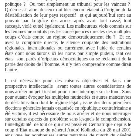
politique ?
Ou tout simplement un tribunal pour les vaincus ?
Qu’en est-il alors de ceux qui hier encore étaient à l’origine de la
déstabilisation de leur pays respectif
et qui aujourd’hui sont au
pouvoir par la grâce des armes après avoir tout cassé, tout
saccagé, violé et tué également. Les malheureux viols commis sur
les femmes ne sont-ils pas les conséquences directes des multiples
coups d’états contre un régime démocratiquement élu ?
Et ce,
avec la complicité directe, le silence coupable des institutions
régionales, internationales ou carrément avec l’aide de certains
états dont nous tairons ici les noms par simple pudeur, tant ces
états
sont parés d’oripeaux démocratiques ou se réclament de la
patrie des droits de l’homme. A n’y rien comprendre comme dirait
l’autre.
Il est nécessaire pour des raisons objectives et dans une
prospective intellectuelle
avant toutes autres considérations de
nous arrêter un petit instant pour
nous interroger sur le fond. Sans
pour autant évoquer les multiples mutineries et autres manœuvres
de déstabilisation dont le régime légal , issue des deux premières
élections générales jamais organisée en république centrafricaine a
été victime, il est nécessaire de nous arrêter et de nous interroger
sur certains aspects du problème sans lesquels la compréhension,
l’intelligibilité
de tout ce qui s’est passé en Centrafrique depuis le
coup d’Etat manqué du général André Kolingba du 28 mai 2001
ainsi que les nombreuses autres tentatives de putsch du général