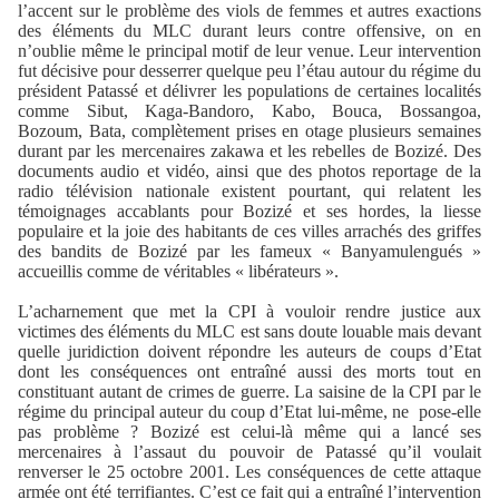
l’accent sur le problème des viols de femmes et autres exactions
des éléments du MLC durant leurs contre offensive, on en
n’oublie même le principal motif de leur venue. Leur intervention
fut décisive pour desserrer quelque peu l’étau autour du régime du
président Patassé et délivrer les populations de certaines localités
comme Sibut, Kaga-Bandoro, Kabo, Bouca, Bossangoa,
Bozoum, Bata, complètement prises en otage plusieurs semaines
durant par les mercenaires zakawa et les rebelles de Bozizé. Des
documents audio et vidéo, ainsi que des photos reportage de la
radio télévision nationale existent pourtant, qui relatent les
témoignages accablants pour Bozizé et ses hordes, la liesse
populaire et la joie des habitants de ces villes arrachés des griffes
des bandits de Bozizé par les fameux « Banyamulengués »
accueillis comme de véritables « libérateurs ».
L’acharnement que met la CPI à vouloir rendre justice aux
victimes des éléments du MLC est sans doute louable mais devant
quelle juridiction doivent répondre les auteurs de coups d’Etat
dont les conséquences ont entraîné aussi des morts tout en
constituant autant de crimes de guerre. La saisine de la CPI par le
régime du principal auteur du coup d’Etat lui-même, ne
pose-elle
pas problème ? Bozizé est celui-là même qui a lancé ses
mercenaires à l’assaut du pouvoir de Patassé qu’il voulait
renverser le 25 octobre 2001. Les conséquences de cette attaque
armée ont été terrifiantes. C’est ce fait qui a entraîné l’intervention