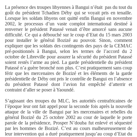
La présence des troupes libyennes à Bangui n’était
pas du tout du
goût du président Tchadien Déby qui se voyait pris en tenaille.
Lorsque les soldats libyens ont quitté enfin Bangui en novembre
2002, le processus d’un vaste complot international destiné à
renverser le président Patassé venait d’être amorcé sans aucune
difficulté. Ce qui a débouché sur le coup d’Etat du 15 mars 2003
pour installer le général Bozizé au pouvoir. Sinon, comment
expliquer que les soldats des contingents des pays de la CEMAC
pré-positionnés à Bangui, selon les termes de l’accord du 2
octobre de Libreville pour assurer la sécurité du président Patassé
soient restés l’arme au pied. La garde présidentielle du président
Patassé n’a guère bronché non plus. C’est pratiquement sans coup
férir que les mercenaires de Bozizé et les éléments de la garde
présidentielle de Déby ont pris le contrôle de Bangui en l’absence
du président Patassé dont l’avion fut empêché d’atterrir et
contraint d’aller se poser à Yaoundé.
S’agissant des troupes du MLC, les autorités centrafricaines de
l’époque leur ont fait appel pour la seconde fois après la nouvelle
attaque de la ville de Bangui par les mercenaires et rebelles du
général Bozizé du 25 octobre 2002 au cour de laquelle le porte
parole de la présidence, Prosper N’douba fut enlevé et séquestré
par les hommes de Bozizé. C’est au cours malheureusement de
leur intervention qui a duré pratiquement jusqu’au coup d’Etat du