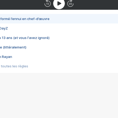
nsformé l’ennui en chef-d’œuvre
 DayZ
 a 13 ans (et vous l'avez ignoré)
e (littéralement)
im Rayan
 toutes les règles
s les jeux vidéo
us choquant de Rockstar ? - Le scandale BULLY
e plus moche de Steam
du RÊVE tourne au CAUCHEMAR
pendant 8 heures