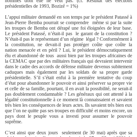
hommes dont elle ne veut pas. (cf. Résultat des élections
présidentielles de 1993, Bozizé = 1%)
L’appui militaire demandé en son temps par le président Patassé à
Jean-Pierre Bemba pourrait se comprendre
même si par la suite
les troupes de Bemba ont dérapé une foi éloignées de leur base.
Le président Patassé, n’était-il pas
le garant de la constitution ?
N’était-il pas le représentant d’un régime
légal ? Conformément à
la constitution, ne devait-il pas protéger coûte que coûte la
nation menacée et en péril ? Lui, le président démocratiquement
élu et abandonné de tous
aussi bien par les troupes africaines de
la CEMAC que par des militaires français qui devraient intervenir
dans le cadre des accords de défense militaire devenus subitement
caduques mais également par les soldats de sa propre garde
présidentielle. S’il s’était enfui à la première tentative du coup
d’état pour abandonner le pouvoir et ainsi préserver sa propre vie
et celle de sa famille, pourtant, il en avait la possibilité, ne serait-il
pas doublement condamnable ? Les généraux qui ont attenté à la
légalité constitutionnelle à ce moment là connaissaient et savaient
très bien les conséquences de leurs actes. Ils savaient très bien eux
que l’on ne quitte pas ses troupes en difficulté et moins encore, un
pays dont le peuple vous a investi pour assumer le pouvoir
suprême.
C’est ainsi que deux jours
seulement (le 30 mai) après que sa