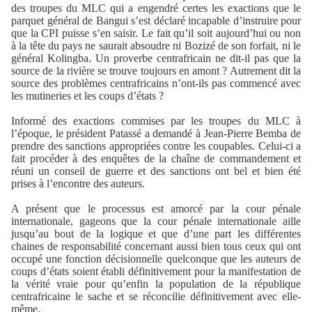
des troupes du MLC qui a engendré certes les exactions que le
parquet général de Bangui s’est déclaré incapable d’instruire pour
que la CPI puisse s’en saisir. Le fait qu’il soit aujourd’hui ou non
à la tête du pays ne saurait absoudre ni Bozizé de son forfait, ni le
général Kolingba. Un proverbe centrafricain ne dit-il pas que la
source de la rivière se trouve toujours en amont ? Autrement dit la
source des problèmes centrafricains n’ont-ils pas commencé avec
les mutineries et les coups d’états ?
Informé des exactions commises par les troupes du MLC à
l’époque, le président Patassé a demandé à Jean-Pierre Bemba de
prendre des sanctions appropriées contre les coupables. Celui-ci a
fait procéder à des enquêtes de la chaîne de commandement et
réuni un conseil de guerre et des sanctions ont bel et bien été
prises à l’encontre des auteurs.
A présent que le processus est amorcé par la cour pénale
internationale, gageons que la cour pénale internationale aille
jusqu’au bout de la logique et que d’une part les différentes
chaines de responsabilité concernant aussi bien tous ceux qui ont
occupé une fonction décisionnelle quelconque que les auteurs de
coups d’états soient établi définitivement pour la manifestation de
la vérité vraie pour qu’enfin la population de la république
centrafricaine le sache et se réconcilie définitivement avec elle-
même.