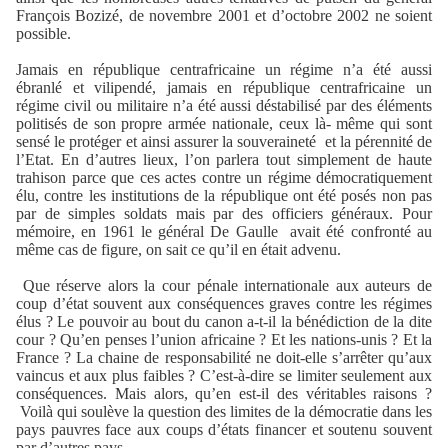
François Bozizé, de novembre 2001 et d’octobre 2002 ne soient
possible.
Jamais en république centrafricaine un régime n’a été aussi
ébranlé et vilipendé, jamais en république centrafricaine un
régime civil ou militaire n’a été aussi déstabilisé par des éléments
politisés de son propre armée nationale, ceux là- même qui sont
sensé le protéger et ainsi assurer la souveraineté
et la pérennité de
l’Etat. En d’autres lieux, l’on parlera tout simplement de haute
trahison parce que ces actes contre un régime démocratiquement
élu, contre les institutions de la république ont été posés non pas
par de simples soldats mais par des officiers généraux. Pour
mémoire, en 1961 le général De Gaulle
avait été confronté au
même cas de figure, on sait ce qu’il en était advenu.
Que réserve alors la cour pénale internationale aux auteurs de
coup d’état souvent aux conséquences graves contre les régimes
élus ? Le pouvoir au bout du canon a-t-il la bénédiction de la dite
cour ? Qu’en penses l’union africaine ? Et les nations-unis ? Et la
France ? La chaine de responsabilité ne doit-elle s’arrêter qu’aux
vaincus et aux plus faibles ? C’est-à-dire se limiter seulement aux
conséquences. Mais alors, qu’en est-il des véritables raisons ?
Voilà qui soulève la question des limites de la démocratie dans les
pays pauvres face aux coups d’états financer et soutenu souvent
par d’autres pays.