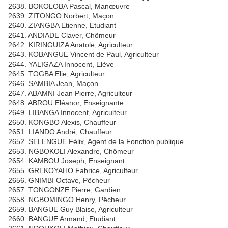
2638. BOKOLOBA Pascal, Manœuvre
2639. ZITONGO Norbert, Maçon
2640. ZIANGBA Etienne, Etudiant
2641. ANDIADE Claver, Chômeur
2642. KIRINGUIZA Anatole, Agriculteur
2643. KOBANGUE Vincent de Paul, Agriculteur
2644. YALIGAZA Innocent, Elève
2645. TOGBA Elie, Agriculteur
2646. SAMBIA Jean, Maçon
2647. ABAMNI Jean Pierre, Agriculteur
2648. ABROU Eléanor, Enseignante
2649. LIBANGA Innocent, Agriculteur
2650. KONGBO Alexis, Chauffeur
2651. LIANDO André, Chauffeur
2652. SELENGUE Félix, Agent de la Fonction publique
2653. NGBOKOLI Alexandre, Chômeur
2654. KAMBOU Joseph, Enseignant
2655. GREKOYAHO Fabrice, Agriculteur
2656. GNIMBI Octave, Pêcheur
2657. TONGONZE Pierre, Gardien
2658. NGBOMINGO Henry, Pêcheur
2659. BANGUE Guy Blaise, Agriculteur
2660. BANGUE Armand, Etudiant