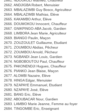
2661. NDOUKOLI Mathieu, Chauffeur
2662. ANDJIGBA Robert, Menuisier
2663. MBALAZIMBI Guy Bosco, Agriculteur
2664. MBALAZIMBI Mathias, Elève
2665. KAKAMBO Arthur, Elève
2666. DOUMOKOU Innocent, Chauffeur
2667. GNIKPINGO-ABA Jacob, Gardien
2668. LIMBORA Jean Marie, Agriculteur
2669. BIANGO Paulin, Maçon
2670. ZOUZOULET Guillaume, Etudiant
2671. ZOUMBOU Abdias, Pêcheur
2672. ZOUMBOU Arnold, Pêcheur
2673. NGBANDI Jean Louis, Gardien
2674. NGBOBOUTOU Paul, Chauffeur
2675. PAKONENDJI Hugues, Chauffeur
2676. PIANKO Jean Blaise, Maçon
2677. ALOMBI Nazaire, Elève
2678. HINGA Edgar, Menuisier
2679. NZAPAYE Emmanuel, Etudiant
2680. NZAPAYE José, Elève
2681. BANG Eric, Elève
2682. ABOUBACAR Nour, Gardien
2683. LAMBIO Marie Jeanne, Femme au foyer
2684. TINGOMBE Eric, Enseignant