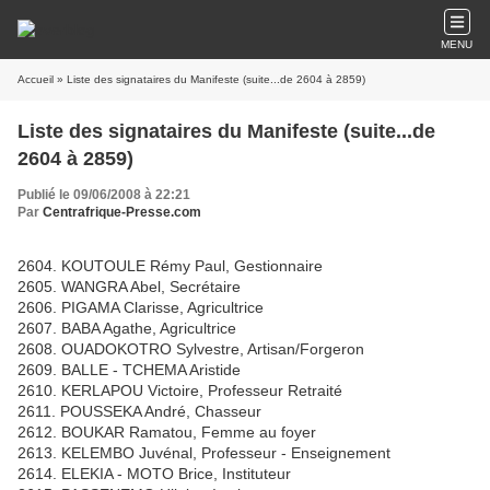
MENU
Accueil
» Liste des signataires du Manifeste (suite...de 2604 à 2859)
Liste des signataires du Manifeste (suite...de
2604 à 2859)
Publié le 09/06/2008 à 22:21
Par
Centrafrique-Presse.com
2604. KOUTOULE Rémy Paul, Gestionnaire
2605. WANGRA Abel, Secrétaire
2606. PIGAMA Clarisse, Agricultrice
2607. BABA Agathe, Agricultrice
2608. OUADOKOTRO Sylvestre, Artisan/Forgeron
2609. BALLE - TCHEMA Aristide
2610. KERLAPOU Victoire, Professeur Retraité
2611. POUSSEKA André, Chasseur
2612. BOUKAR Ramatou, Femme au foyer
2613. KELEMBO Juvénal, Professeur - Enseignement
2614. ELEKIA - MOTO Brice, Instituteur