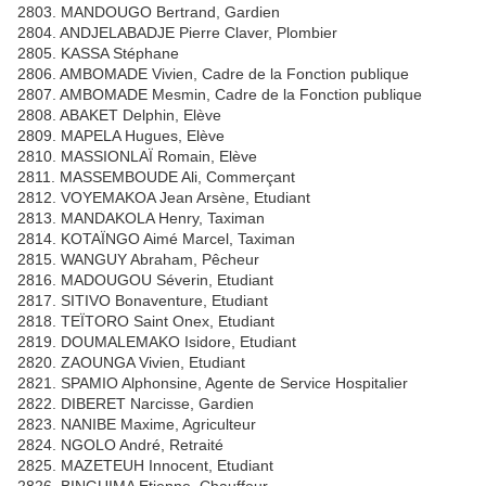
2803. MANDOUGO Bertrand, Gardien
2804. ANDJELABADJE Pierre Claver, Plombier
2805. KASSA Stéphane
2806. AMBOMADE Vivien, Cadre de la Fonction publique
2807. AMBOMADE Mesmin, Cadre de la Fonction publique
2808. ABAKET Delphin, Elève
2809. MAPELA Hugues, Elève
2810. MASSIONLAÏ Romain, Elève
2811. MASSEMBOUDE Ali, Commerçant
2812. VOYEMAKOA Jean Arsène, Etudiant
2813. MANDAKOLA Henry, Taximan
2814. KOTAÏNGO Aimé Marcel, Taximan
2815. WANGUY Abraham, Pêcheur
2816. MADOUGOU Séverin, Etudiant
2817. SITIVO Bonaventure, Etudiant
2818. TEÏTORO Saint Onex, Etudiant
2819. DOUMALEMAKO Isidore, Etudiant
2820. ZAOUNGA Vivien, Etudiant
2821. SPAMIO Alphonsine, Agente de Service Hospitalier
2822. DIBERET Narcisse, Gardien
2823. NANIBE Maxime, Agriculteur
2824. NGOLO André, Retraité
2825. MAZETEUH Innocent, Etudiant