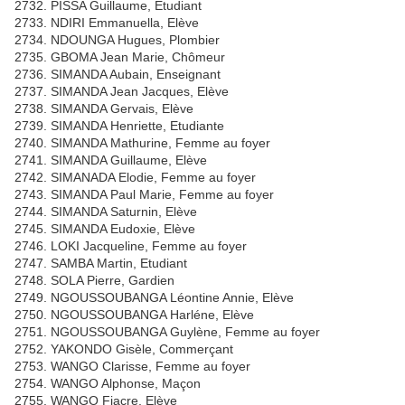
2732. PISSA Guillaume, Etudiant
2733. NDIRI Emmanuella, Elève
2734. NDOUNGA Hugues, Plombier
2735. GBOMA Jean Marie, Chômeur
2736. SIMANDA Aubain, Enseignant
2737. SIMANDA Jean Jacques, Elève
2738. SIMANDA Gervais, Elève
2739. SIMANDA Henriette, Etudiante
2740. SIMANDA Mathurine, Femme au foyer
2741. SIMANDA Guillaume, Elève
2742. SIMANADA Elodie, Femme au foyer
2743. SIMANDA Paul Marie, Femme au foyer
2744. SIMANDA Saturnin, Elève
2745. SIMANDA Eudoxie, Elève
2746. LOKI Jacqueline, Femme au foyer
2747. SAMBA Martin, Etudiant
2748. SOLA Pierre, Gardien
2749. NGOUSSOUBANGA Léontine Annie, Elève
2750. NGOUSSOUBANGA Harléne, Elève
2751. NGOUSSOUBANGA Guylène, Femme au foyer
2752. YAKONDO Gisèle, Commerçant
2753. WANGO Clarisse, Femme au foyer
2754. WANGO Alphonse, Maçon
2755. WANGO Fiacre, Elève