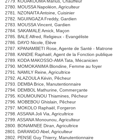
2779. KOUAKOUMA Marius, Chauffeur
2780. MOUSSA Napoléon, Agriculteur
2781. NZONAITA Antoine, Cuisinier
2782. NGUINGAZA Freddy, Gardien
2783. MOUSSA Vincent, Gardien
2784. SAKAMALE Amick, Maçon
2785. BALE Alfred, Religieux - Evangéliste
2786. DAYO Nicole, Elève
2787. KPANAMBETI Rose, Agente de Santé - Matrone
2788. KANDIE Raphaël, Agent de la Fonction publique
2789. KODA MAKOSSO-AMA Tata, Mécanicien
2790. MOMOKANIMA Blondine, Femme au foyer
2791. NAMILY Reine, Agricultrice
2792. ALAZOULA Kévin, Pêcheur
2793. DEMBA Brice, Manutentionnaire
2794. DEMBOL Mathurine, Commerçante
2795. KOUMOUNOU Thiamines, Pêcheur
2796. MOBEBOU Ghislain, Pêcheur
2797. MOKOLO Raphaël, Forgeron
2798. ASSANA Joli Via, Agricultrice
2799. ASSANA Monounou, Agriculteur
2800. BONAMNEE Diran, Agricultrice
2801. DARANGO Abel, Agriculteur
2802. PENSE Guy Thierry, Manutentionnaire