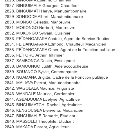
2826. BINGUIMA Etienne, Chauffeur
2827. BINGUIMALE Georges, Chauffeur
2828. BINGUIMATI Hervé, Manutentionnaire
2829. SONGODE Albert, Manutentionnaire
2830. MONGO Célestin, Manœuvre
2831. MOKONGO Norbert, Manœuvre
2832. MOKONGO Sylvain, Cuisinier
2833. FEÏDANGAFARA Anatole, Agent de Service Routier
2834. FEÏDANGAFARA Edmond, Chauffeur Mécanicien
2835. FEÏDANGAFARA Omer, Agent de la Fonction publique
2836. FEÏTORO Arthur, Infirmier
2837. SAMBONGA Destin, Enseignant
2838. BAMOUNGO Judith, Aide accoucheuse
2839. SOUANGO Sylvie, Commerçante
2840. NGAMANA Brigitte, Cadre de la Fonction publique
2841. MALIAVA Pierrot, Manutentionnaire
2842. WAGOLALA Maurice, Frigoriste
2843. WANDALE Maurice, Cordonnier
2844. AGBADOUMA Evelyne, Agricultrice
2845. BINGUIMATCHI Rachel, Agricultrice
2846. KENGOUGBA Bienvenu, Mécanicien
2847. BINGUIMALE Romaric, Etudiant
2848. MASSOLEI Théophile, Etudiant
2849. MAKADA Florent, Agriculteur