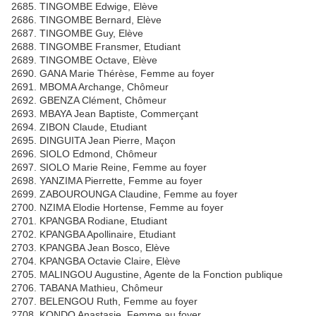
2685. TINGOMBE Edwige, Elève
2686. TINGOMBE Bernard, Elève
2687. TINGOMBE Guy, Elève
2688. TINGOMBE Fransmer, Etudiant
2689. TINGOMBE Octave, Elève
2690. GANA Marie Thérèse, Femme au foyer
2691. MBOMA Archange, Chômeur
2692. GBENZA Clément, Chômeur
2693. MBAYA Jean Baptiste, Commerçant
2694. ZIBON Claude, Etudiant
2695. DINGUITA Jean Pierre, Maçon
2696. SIOLO Edmond, Chômeur
2697. SIOLO Marie Reine, Femme au foyer
2698. YANZIMA Pierrette, Femme au foyer
2699. ZABOUROUNGA Claudine, Femme au foyer
2700. NZIMA Elodie Hortense, Femme au foyer
2701. KPANGBA Rodiane, Etudiant
2702. KPANGBA Apollinaire, Etudiant
2703. KPANGBA Jean Bosco, Elève
2704. KPANGBA Octavie Claire, Elève
2705. MALINGOU Augustine, Agente de la Fonction publique
2706. TABANA Mathieu, Chômeur
2707. BELENGOU Ruth, Femme au foyer
2708. KONDO Anastasie, Femme au foyer