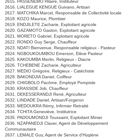
2615. PASSENEMO Hilaire, Instituteur
2616. LIALEGUE KENGUE Guivano, Artisan
2617. MATCHIKA Marcel, Responsable de Collectivité locale
2618. KOZO Maurice, Plombier
2619. ENDJILETE Zacharie, Exploitant agricole
2620. GAZAMOTO Gaston, Exploitant agricole
2621. MORETO Gabriel, Exploitant agricole
2622. RONDO Guy Serge, Chauffeur
2623. NDATI Bienvenue, Responsable religieux - Pasteur
2624. NGBOUKOUMBOU Emerson, Elève Pasteur
2625. KAKOUMBA Merlin, Religieux - Diacre
2626. TCHEBENE Zacharie, Agriculteur
2627. MEDIO Grégoire, Religieux - Catéchiste
2628. BAKONDJIA Daniel, Coiffeur
2629. CHIGBOLO Pacôme, Employé Pompiste
2630. KRASSIDE Job, Chauffeur
2631. DEKESSERANDJI René, Agriculteur
2632. LINDADE Daniel, Artisan/Forgeron
2633. MEDOUKRA Rémy, Infirmier Retraité
2634. TCHITA Geneviève, Institutrice
2635. PADOUMONDJI Toussaint, Exploitant Minier
2636. NZAPANEDJI Claver, Agent de Développement
Communautaire
2637. LEMALE Guy, Agent de Service d'Hygiène