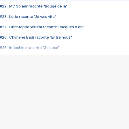
#29 : MC Solaar raconte "Bouge de là"
28 : Lorie raconte "Je vais vite"
#27 : Christophe Willem raconte "Jacques a dit"
#26 : Chimène Badi raconte "Entre nous"
#25 : Indochine raconte "3e sexe"
#24 : Zaho raconte "C'est chelou"
#23 : Patrick Bruel raconte "Au café des délices"
#22 : Kyo raconte "Le chemin"
#21 : Nolwenn Leroy raconte "Cassé"
#20 : Patrick Hernandez raconte "Born to be alive"
#19 : Lorie raconte "Près de moi"
#18 : Michael Jones raconte "A nos actes manqués" (avec Jean-Jacque