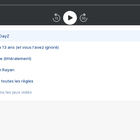
 DayZ
 a 13 ans (et vous l'avez ignoré)
e (littéralement)
im Rayan
 toutes les règles
s les jeux vidéo
us choquant de Rockstar ? - Le scandale BULLY
e plus moche de Steam
du RÊVE tourne au CAUCHEMAR
pendant 8 heures