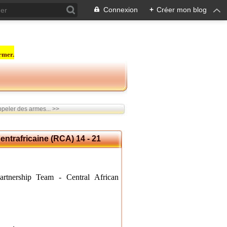
Connexion
+
Créer mon blog
rmer.
peler des armes... >>
entrafricaine (RCA) 14 - 21
rtnership Team - Central African