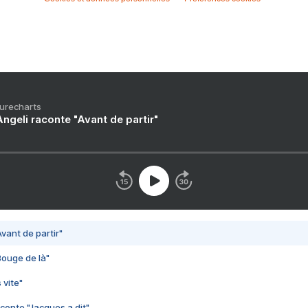
Purecharts
ngeli raconte "Avant de partir"
vant de partir"
Bouge de là"
 vite"
conte "Jacques a dit"