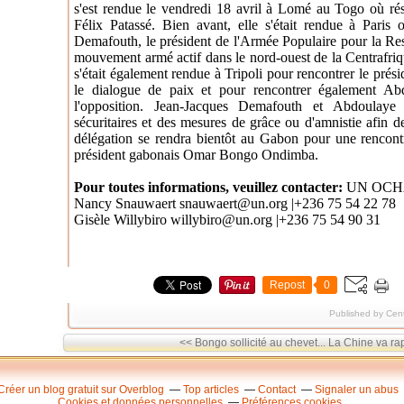
s'est rendue le vendredi 18 avril à Lomé au Togo où rési
Félix Patassé. Bien avant, elle s'était rendue à Paris 
Demafouth, le président de l'Armée Populaire pour la R
mouvement armé actif dans le nord-ouest de la Centrafriqu
s'était également rendue à Tripoli pour rencontrer le pr
le dialogue de paix et pour rencontrer également Ab
l'opposition. Jean-Jacques Demafouth et Abdoulaye
sécuritaires et des mesures de grâce ou d'amnistie afin 
délégation se rendra bientôt au Gabon pour une rencont
président gabonais Omar Bongo Ondimba.
Pour toutes informations, veuillez contacter:
UN OCHA
Nancy Snauwaert snauwaert@un.org |+236 75 54 22 78
Gisèle Willybiro willybiro@un.org |+236 75 54 90 31
Repost
0
Published by Cen
<< Bongo sollicité au chevet...
La Chine va rap
Créer un blog gratuit sur Overblog
Top articles
Contact
Signaler un abus
Cookies et données personnelles
Préférences cookies