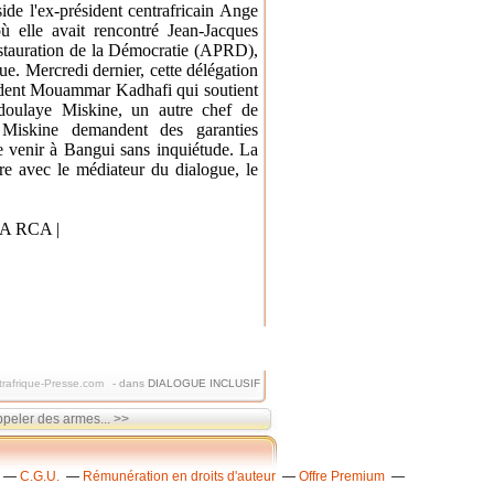
de l'ex-président centrafricain Ange
où elle avait rencontré Jean-Jacques
estauration de la Démocratie (APRD),
e. Mercredi dernier, cette délégation
ésident Mouammar Kadhafi qui soutient
doulaye Miskine, un autre chef de
 Miskine demandent des garanties
de venir à Bangui sans inquiétude. La
re avec le médiateur du dialogue, le
 RCA |
trafrique-Presse.com
-
dans
DIALOGUE INCLUSIF
peler des armes... >>
C.G.U.
Rémunération en droits d'auteur
Offre Premium