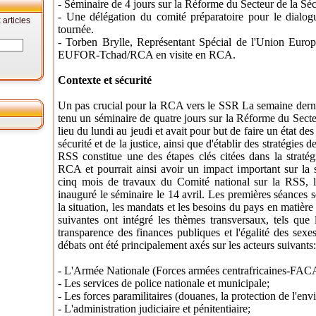
- Séminaire de 4 jours sur la Réforme du Secteur de la Séc
- Une délégation du comité préparatoire pour le dialo
articles
tournée.
- Torben Brylle, Représentant Spécial de l'Union Europ
EUFOR-Tchad/RCA en visite en RCA.
Contexte et sécurité
Un pas crucial pour la RCA vers le SSR La semaine derni
tenu un séminaire de quatre jours sur la Réforme du Sect
lieu du lundi au jeudi et avait pour but de faire un état des
sécurité et de la justice, ainsi que d'établir des stratégies
RSS constitue une des étapes clés citées dans la stratég
RCA et pourrait ainsi avoir un impact important sur la 
cinq mois de travaux du Comité national sur la RSS, l
inauguré le séminaire le 14 avril. Les premières séances se
la situation, les mandats et les besoins du pays en matière 
suivantes ont intégré les thèmes transversaux, tels que 
transparence des finances publiques et l'égalité des sexe
débats ont été principalement axés sur les acteurs suivants:
- L'Armée Nationale (Forces armées centrafricaines-FACA
- Les services de police nationale et municipale;
- Les forces paramilitaires (douanes, la protection de l'en
- L'administration judiciaire et pénitentiaire;