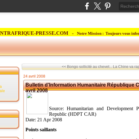
NTRAFRIQUE-PRESSE.COM -
Notre Mission : Toujours vous info
<< Bongo sollicité au chevet...
La Chine va rap
24 avril 2008
Bulletin d'Information Humanitaire République C
la
avril 2008
rale
Source:
Humanitarian and Development Pa
Republic (HDPT CAR)
Date: 21 Apr 2008
Points saillants