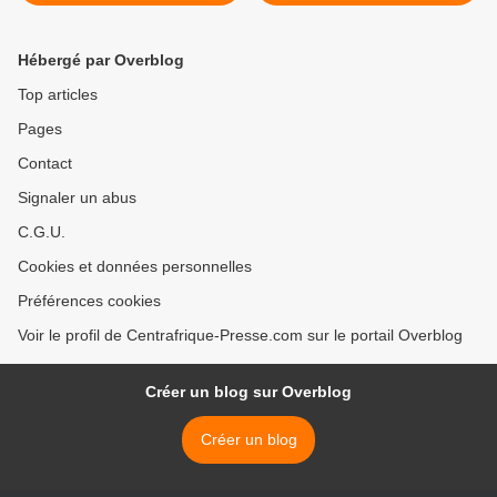
UFDR) et du FDPC de
consommateurs menacent
Miskine végètent à Bouar
de manifester >
Hébergé par Overblog
Top articles
Pages
Contact
Signaler un abus
C.G.U.
Cookies et données personnelles
Préférences cookies
Voir le profil de Centrafrique-Presse.com sur le portail Overblog
Créer un blog sur Overblog
Créer un blog