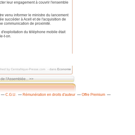
ecter leur engagement à couvrir l'ensemble
re venu informer le ministre du lancement
ée succéder à Acell et de l'acquisition de
ne communication de proximité.
ce d'exploitation du téléphone mobile était
le-t-on.
shed by Centrafrique-Presse.com
-
dans
Economie
 de l'Assemblée... >>
C.G.U.
Rémunération en droits d'auteur
Offre Premium