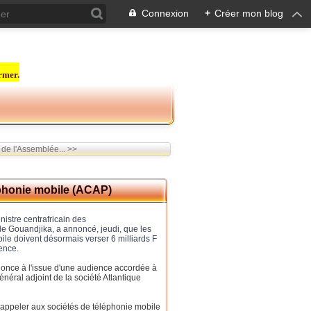
Connexion
+
Créer mon blog
rmer.
 de l'Assemblée... >>
léphonie mobile (ACAP)
nistre centrafricain des
e Gouandjika, a annoncé, jeudi, que les
le doivent désormais verser 6 milliards F
cence.
nonce à l'issue d'une audience accordée à
néral adjoint de la société Atlantique
r rappeler aux sociétés de téléphonie mobile