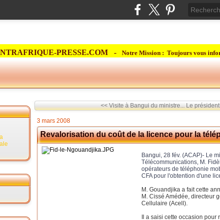
NTRAFRIQUE-PRESSE.COM -
Notre Mission : Toujours vous info
<< Visite à Bangui du ministre...
Le président
3 mars 2008
Revalorisation du coût de la licence pour la té
la
rale
Bangui, 28 fév. (ACAP)- Le mi
Télécommunications, M. Fidèl
opérateurs de téléphonie mobi
CFA pour l'obtention d'une li
M. Gouandjika a fait cette an
M. Cissé Amédée, directeur gé
Cellulaire (Acell).
Il a saisi cette occasion pou