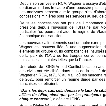
Depuis son arrivée en RCA, Wagner a essayé d'établi
de diamants dans le cadre d'une poussée plus larg
Les analystes pensent que le groupe s'est d'abord f
concessions minières pour ses services au lieu de
De telles concessions ont pris de l'importance
pressions depuis l'invasion de l'Ukraine par M
particulier l'or, pourraient aider le régime de Vlad
économique des sanctions.
Les nouveaux affrontements sont un autre exemple d
Wagner est souvent liée à une augmentation de
éléments du groupe qu'ils combattent les insurgés 
de la paix de l'ONU ou les troupes conventionn
puissances coloniales telles que la France.
Une étude de l'ONG Armed Conflict Location and 
des civils ont été ciblés dans plus de la moitié de
Wagner en RCA, et 71 % au Mali, où les mercenaires
de 2021 pour renforcer un régime dirigé par des 
françaises se retiraient.
"Dans les deux cas, cela dépasse le taux de cibla
alliées de l'État, ainsi que par les principau
chaque contexte",
a déclaré l'ONG.
Human Rights Watch, dans un rapport en mai, a d