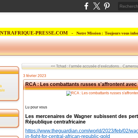
NTRAFRIQUE-PRESSE.COM -
Notre Mission : Toujours vous info
<< Tchad : l’armée accusée d’exécutions...
Cameroun 
3 février 2023
RCA : Les combattants russes s'affrontent avec 
la
rale
Lu pour vous
Les mercenaires de Wagner subissent des pertes
République centrafricaine
https://www.theguardian.com/world/2023/feb/02/wag
in-fight-for-central-african-republic-gold