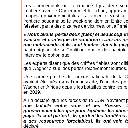
Les affrontements ont commencé il y a deux sem
frontière avec le Cameroun et le Tchad, opposant
troupes gouvernementales. La violence s'est à
frontière soudanaise le week-end dernier. Entre 
faisaient partie des dizaines de victimes, ont affirm
« Nous avons perdu deux [tués] et beaucoup de
vaincus et confisqué de nombreux camions mili
une embuscade et ils sont tombés dans le pièg
haut dirigeant de la Coalition rebelle des patrio
interview téléphonique.
Les experts disent que des chiffres fiables sont diffic
que Wagner a subi des pertes relativement lourdes.
Une source proche de l'armée nationale de la 
avaient été tués dans l'embuscade, l'une des per
Wagner en Afrique depuis les batailles contre les 
en 2019.
Ali a déclaré que les forces de la CAR n'avaient 
une bataille entre nous et les Russes. Il
gouvernementales que pour légitimer les chose
pays. Ils sont partout : ils gardent les frontières
a des ressources [préciables]. Ils ont volé
déclaré.