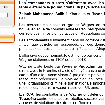
Les combattants russes s'affrontent avec les 
articles
tente d'étendre le pouvoir dans un pays riche e
Zeinab Mohammed Salih
à Khartoum et
Jason 
GMT
Les mercenaires russes du groupe Wagner ont s
nouvelle vague de combats entre les troupes gouver
contrôle des mines d'or lucratives en République ce
Les affrontements surviennent dans un contexte d'in
anarchique et riche en ressources, qui ces derni
principaux centres d'influence de la Russie en Afri
L'offensive gouvernementale est menée par certai
Wagner stationnés en RCA depuis 2018.
Wagner a été fondé par
Yevgeny Prigozhin,
un h
étroits avec le Kremlin, et a été déployé dans une 
cadre d'un effort russe visant à projeter le pouvoir 
ressources précieuses. Le mois dernier, les État
une "organisation criminelle transnationale import
rôle croissant dans l'invasion russe de l'Ukraine.
En RCA, les combattants de Wagner ont défendu
Touadéra
contre les attaques rebelles successives s
accusés de violations des droits de l'homme.