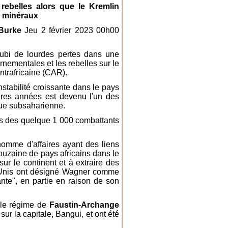
rebelles alors que le Kremlin
n minéraux
Burke
Jeu 2 février 2023 00h00
ubi de lourdes pertes dans une
nementales et les rebelles sur le
ntrafricaine (CAR).
stabilité croissante dans le pays
ères années est devenu l'un des
que subsaharienne.
ns des quelque 1 000 combattants
omme d'affaires ayant des liens
douzaine de pays africains dans le
sur le continent et à extraire des
s-Unis ont désigné Wagner comme
ante", en partie en raison de son
 le régime de
Faustin-Archange
ur la capitale, Bangui, et ont été