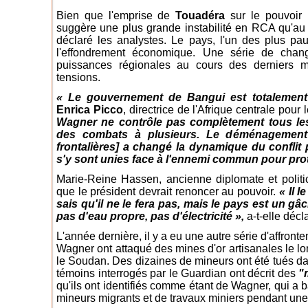
Bien que l'emprise de
Touadéra
sur le pouvoir r
suggère une plus grande instabilité en RCA qu'au
déclaré les analystes. Le pays, l'un des plus pa
l'effondrement économique. Une série de chan
puissances régionales au cours des derniers m
tensions.
« Le gouvernement de Bangui est totalement 
Enrica Picco
, directrice de l'Afrique centrale pour
Wagner ne contrôle pas complètement tous les 
des combats à plusieurs. Le déménagement
frontalières] a changé la dynamique du conflit 
s'y sont unies face à l'ennemi commun pour prot
Marie-Reine Hassen, ancienne diplomate et politic
que le président devrait renoncer au pouvoir.
« Il 
sais qu'il ne le fera pas, mais le pays est un g
pas d'eau propre, pas d'électricité »,
a-t-elle décl
L'année dernière, il y a eu une autre série d'affro
Wagner ont attaqué des mines d'or artisanales le lo
le Soudan. Des dizaines de mineurs ont été tués da
témoins interrogés par le Guardian ont décrit des
"
qu'ils ont identifiés comme étant de Wagner, qui a
mineurs migrants et de travaux miniers pendant une