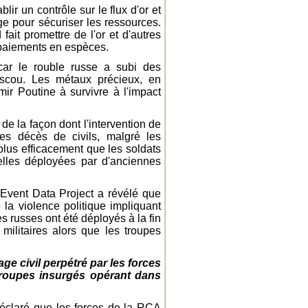
r un contrôle sur le flux d'or et
e pour sécuriser les ressources.
ait promettre de l'or et d'autres
 paiements en espèces.
 car le rouble russe a subi des
oscou. Les métaux précieux, en
imir Poutine à survivre à l'impact
e la façon dont l'intervention de
s décès de civils, malgré les
plus efficacement que les soldats
elles déployées par d'anciennes
Event Data Project a révélé que
 la violence politique impliquant
 russes ont été déployés à la fin
militaires alors que les troupes
ge civil perpétré par les forces
x groupes insurgés opérant dans
éclaré que les forces de la RCA