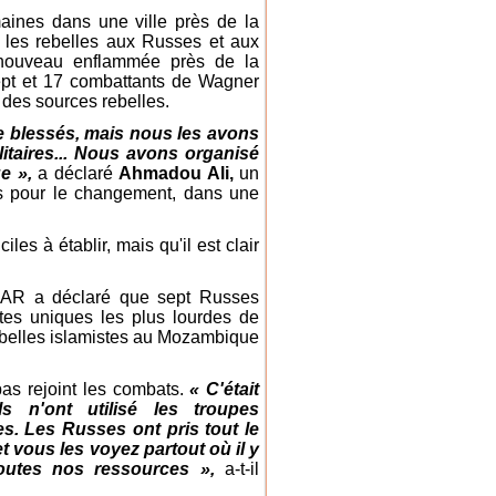
aines dans une ville près de la
 les rebelles aux Russes et aux
 nouveau enflammée près de la
sept et 17 combattants de Wagner
é des sources rebelles.
 blessés, mais nous les avons
taires... Nous avons organisé
e »,
a déclaré
Ahmadou Ali,
un
tes pour le changement, dans une
iles à établir, mais qu'il est clair
CAR a déclaré que sept Russes
tes uniques les plus lourdes de
rebelles islamistes au Mozambique
pas rejoint les combats.
« C'était
s n'ont utilisé les troupes
s. Les Russes ont pris tout le
 et vous les voyez partout où il y
 toutes nos ressources »,
a-t-il