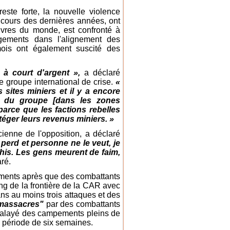
este forte, la nouvelle violence
 cours des dernières années, ont
uvres du monde, est confronté à
gements dans l'alignement des
ois ont également suscité des
à court d'argent »,
a déclaré
 le groupe international de crise.
«
sites miniers et il y a encore
 du groupe [dans les zones
parce que les factions rebelles
éger leurs revenus miniers. »
ienne de l'opposition, a déclaré
le perd et personne ne le veut, je
âchis. Les gens meurent de faim,
aré.
ntements après que des combattants
ng de la frontière de la CAR avec
ns au moins trois attaques et des
massacres"
par des combattants
 balayé des campements pleins de
 période de six semaines.