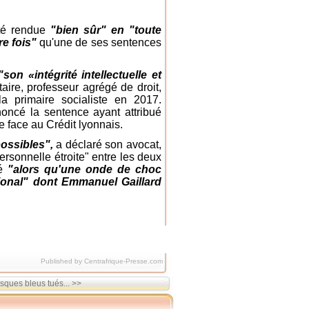
été rendue
"bien sûr" en "toute
re fois"
qu'une de ses sentences
"son
«intégrité intellectuelle et
aire, professeur agrégé de droit,
a primaire socialiste en 2017.
dénoncé la sentence ayant attribué
e face au Crédit lyonnais.
possibles",
a déclaré son avocat,
personnelle étroite" entre les deux
gé
"alors qu'une onde de choc
tional" dont Emmanuel Gaillard
Published by Centrafrique-Presse.com
ques bleus tués... >>