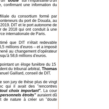
d'un
"doute"
sur l'impartialité d'un
re, confirmant une information du
filiale du consortium formé par
 conteneurs du port de Douala, au
2019. DIT et le port autonome de
r de 2018 qui ont conduit à une
e internationale de Paris.
timé que DIT n'était redevable
,5 millions d'euros – et a imposé
t mené au changement d'opérateur
qu'à 58,6 millions d'euros.
 pointant un éloge funèbre du 15
dent du tribunal arbitral,
Thomas
nuel Gaillard, conseil de DIT.
de son jury de thèse plus de vingt
c qui il avait des "rencontres
 tout choix important".
La cour
 personnels étroits"
auraient dû
nt de nature à créer un "doute