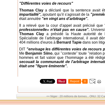
"Différentes voies de recours"
Thomas Clay
a déclaré que la sentence avait 
impartialité",
ajoutant qu'il s'agissait de la
"premiè
était annulée
"en vingt ans d'arbitrage".
Il a relevé que la cour d'appel avait précisé que
professionnelle» n'était pas en cause".
Universit
Thomas Clay
a présidé la Haute autorité de l
Spécialiste de l'arbitrage international, il avait 
404 millions d'euros à
Bernard Tapie
dans son litig
DIT
"envisage les différentes voies de recours 
Me
Benjamin Siino
, qui "conteste" toute "relation 
hommes et fait valoir que l'hommage a été rédi
secouait la communauté de l'arbitrage interna
était une "figure éminente".
Repost
0
<< Niger : 20 millions de tonnes...
ONU: 32 Cas