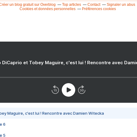
Créer un blog gratuit sur Overblog
Top articles
Contact
Signaler un abus
Cookies et données personnelles
Préférences cookies
 DiCaprio et Tobey Maguire, c'est lui ! Rencontre avec Dam
bey Maguire, c'est lui ! Rencontre avec Damien Witecka
e 6
e 5