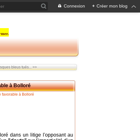
Connexion
+
Créer mon blog
rmer.
ques bleus tués... >>
able à Bolloré
loré dans un litige l'opposant au