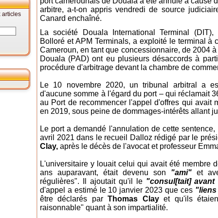
port camerounais de Douala a été annulé à cause 
arbitre, a-t-on appris vendredi de source judiciai
articles
Canard enchaîné.
La société Douala International Terminal (DIT), 
Bolloré et APM Terminals, a exploité le terminal à
Cameroun, en tant que concessionnaire, de 2004 à 
Douala (PAD) ont eu plusieurs désaccords à parti
procédure d'arbitrage devant la chambre de commerc
Le 10 novembre 2020, un tribunal arbitral a es
d'aucune somme à l'égard du port – qui réclamait 36
au Port de recommencer l'appel d'offres qui avai
en 2019, sous peine de dommages-intérêts allant jus
Le port a demandé l'annulation de cette sentence,
avril 2021 dans le recueil Dalloz rédigé par le prési
Clay,
après le décès de l'avocat et professeur Emma
L'universitaire y louait celui qui avait été membre 
ans auparavant, était devenu son
"ami"
et ave
régulières". Il ajoutait qu'il le
"consul[tait] avant
d'appel a estimé le 10 janvier 2023 que ces
"liens
être déclarés par
Thomas Clay
et qu'ils étaie
raisonnable" quant à son impartialité.