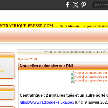
NTRAFRIQUE-PRESSE.COM -
Notre Mission : Toujours vous info
<< Les rumeurs sur le décès d’Obiang...
Le FMI e
9 janvier 2023
Nouvelles nationales sur RNL
la
rale
Centrafrique : 2 militaires tués et un autre port
https://www.radiondekeluka.org/
lundi 9 janvier 202