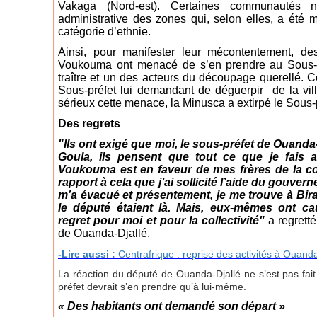
Vakaga (Nord-est). Certaines communautés n’
administrative des zones qui, selon elles, a été ma
catégorie d’ethnie.
Ainsi, pour manifester leur mécontentement, d
Voukouma ont menacé de s’en prendre au Sous-p
traître et un des acteurs du découpage querellé. C
Sous-préfet lui demandant de déguerpir de la vil
sérieux cette menace, la Minusca a extirpé le Sous-pr
Des regrets
"Ils ont exigé que moi, le sous-préfet de Ouanda-D
Goula, ils pensent que tout ce que je fais
Voukouma est en faveur de mes frères de la 
rapport à cela que j’ai sollicité l’aide du gouver
m’a évacué et présentement, je me trouve à Birao
le député étaient là. Mais, eux-mêmes ont c
regret pour moi et pour la collectivité"
a regrett
de Ouanda-Djallé.
-Lire aussi :
Centrafrique : reprise des activités à Ouand
La réaction du député de Ouanda-Djallé ne s’est pas fait
préfet devrait s’en prendre qu’à lui-même.
« Des habitants ont demandé son départ »