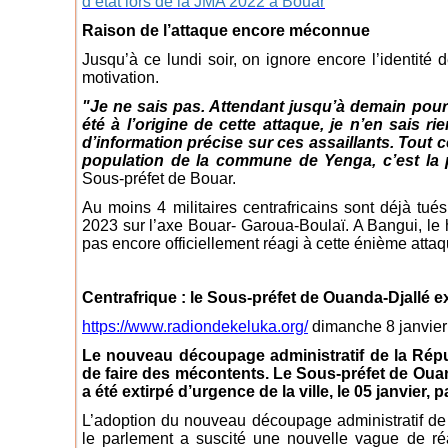
d’état lors de la JMA 2022 à Bouar
Raison de l’attaque encore méconnue
Jusqu’à ce lundi soir, on ignore encore l’identité 
motivation.
"Je ne sais pas. Attendant jusqu’à demain pour
été à l’origine de cette attaque, je n’en sais ri
d’information précise sur ces assaillants. Tout 
population de la commune de Yenga, c’est la p
Sous-préfet de Bouar.
Au moins 4 militaires centrafricains sont déjà tué
2023 sur l’axe Bouar- Garoua-Boulaï. A Bangui, le
pas encore officiellement réagi à cette énième attaq
Centrafrique : le Sous-préfet de Ouanda-Djallé ex
https://www.radiondekeluka.org/
dimanche 8 janvier
Le nouveau découpage administratif de la Répu
de faire des mécontents. Le Sous-préfet de Ou
a été extirpé d’urgence de la ville, le 05 janvier, 
L’adoption du nouveau découpage administratif de 
le parlement a suscité une nouvelle vague de réa