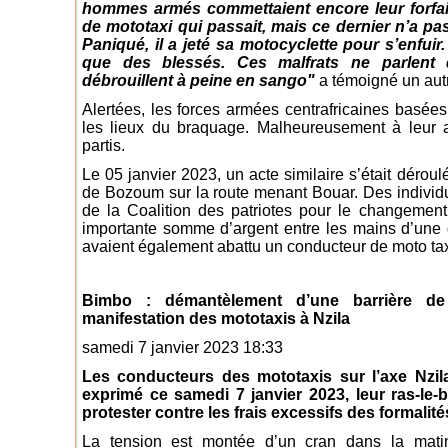
hommes armés commettaient encore leur forfait
de mototaxi qui passait, mais ce dernier n’a pas o
Paniqué, il a jeté sa motocyclette pour s’enfuir. 
que des blessés. Ces malfrats ne parlent 
débrouillent à peine en sango"
a témoigné un aut
Alertées, les forces armées centrafricaines basé
les lieux du braquage. Malheureusement à leur ar
partis.
Le 05 janvier 2023, un acte similaire s’était dérou
de Bozoum sur la route menant Bouar. Des individ
de la Coalition des patriotes pour le changemen
importante somme d’argent entre les mains d’une di
avaient également abattu un conducteur de moto tax
Bimbo : démantèlement d’une barrière de
manifestation des mototaxis à Nzila
samedi 7 janvier 2023 18:33
Les conducteurs des mototaxis sur l’axe Nzila 
exprimé ce samedi 7 janvier 2023, leur ras-le-
protester contre les frais excessifs des formalité
La tension est montée d’un cran dans la mati