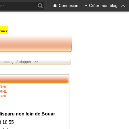
Connexion
+
Créer mon blog
rmer.
ncourage à stopper... >>
é disparu non loin de Bouar
3 18:55