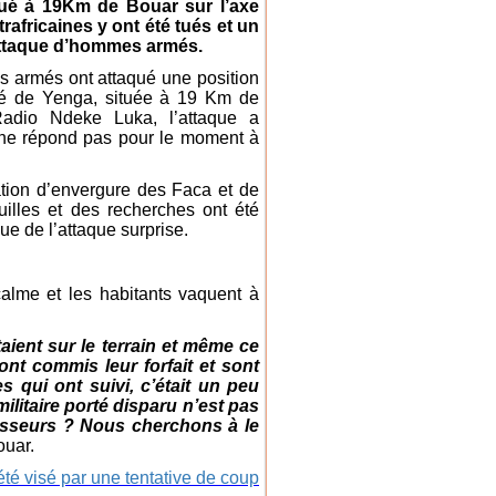
tué à 19Km de Bouar sur l’axe
fricaines y ont été tués et un
 attaque d’hommes armés.
s armés ont attaqué une position
ité de Yenga, située à 19 Km de
 Radio Ndeke Luka, l’attaque a
e ne répond pas pour le moment à
ation d’envergure des Faca et de
uilles et des recherches ont été
ue de l’attaque surprise.
calme et les habitants vaquent à
taient sur le terrain et même ce
nt commis leur forfait et sont
s qui ont suivi, c’était un peu
 militaire porté disparu n’est pas
avisseurs ? Nous cherchons à le
ouar.
té visé par une tentative de coup