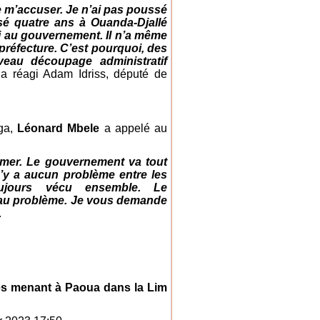
de m’accuser. Je n’ai pas poussé
sé quatre ans à Ouanda-Djallé
 ni au gouvernement. Il n’a même
réfecture. C’est pourquoi, des
eau découpage administratif
a réagi Adam Idriss, député de
aga,
Léonard Mbele
a appelé au
lmer. Le gouvernement va tout
n’y a aucun problème entre les
ujours vécu ensemble. Le
n au problème. Je vous demande
.
axes menant à Paoua dans la Lim