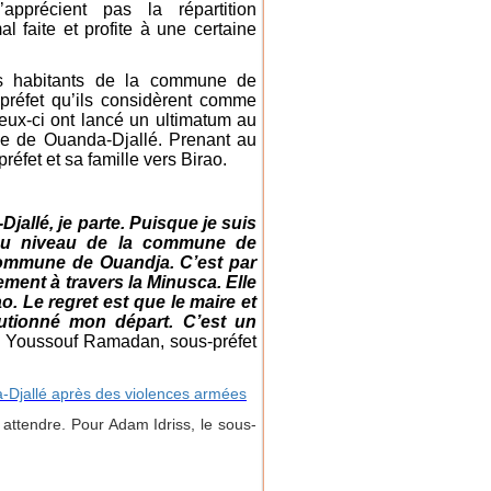
apprécient pas la répartition
l faite et profite à une certaine
es habitants de la commune de
réfet qu’ils considèrent comme
eux-ci ont lancé un ultimatum au
le de Ouanda-Djallé. Prenant au
éfet et sa famille vers Birao.
jallé, je parte. Puisque je suis
 au niveau de la commune de
commune de Ouandja. C’est par
nement à travers la Minusca. Elle
. Le regret est que le maire et
autionné mon départ. C’est un
é Youssouf Ramadan, sous-préfet
a-Djallé après des violences armées
 attendre. Pour Adam Idriss, le sous-