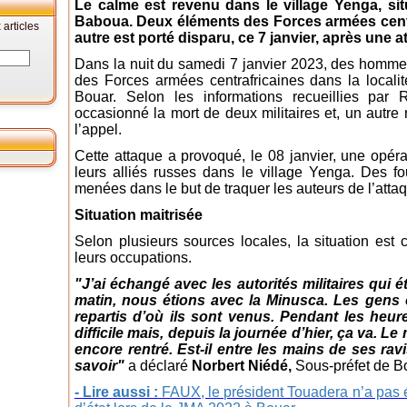
Le calme est revenu dans le village Yenga, si
Baboua. Deux éléments des Forces armées centra
articles
autre est porté disparu, ce 7 janvier, après une
Dans la nuit du samedi 7 janvier 2023, des homme
des Forces armées centrafricaines dans la local
Bouar. Selon les informations recueillies par
occasionné la mort de deux militaires et, un autr
l’appel.
Cette attaque a provoqué, le 08 janvier, une opér
leurs alliés russes dans le village Yenga. Des fo
menées dans le but de traquer les auteurs de l’attaq
Situation maitrisée
Selon plusieurs sources locales, la situation est 
leurs occupations.
"J’ai échangé avec les autorités militaires qui é
matin, nous étions avec la Minusca. Les gens o
repartis d’où ils sont venus. Pendant les heure
difficile mais, depuis la journée d’hier, ça va. Le
encore rentré. Est-il entre les mains de ses r
savoir"
a déclaré
Norbert Niédé,
Sous-préfet de B
- Lire aussi :
FAUX, le président Touadera n’a pas é