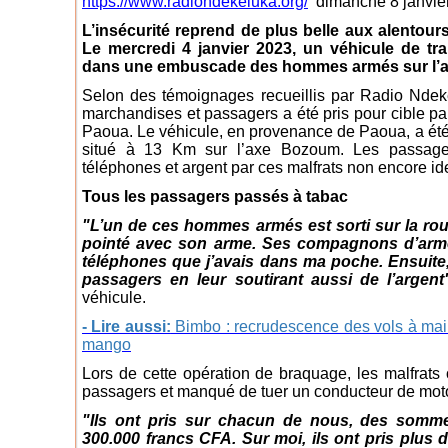
https://www.radiondekeluka.org/
dimanche 8 janvie
L’insécurité reprend de plus belle aux alentou
Le mercredi 4 janvier 2023, un véhicule de 
dans une embuscade des hommes armés sur l’
Selon des témoignages recueillis par Radio Ndeke
marchandises et passagers a été pris pour cible 
Paoua. Le véhicule, en provenance de Paoua, a été 
situé à 13 Km sur l’axe Bozoum. Les passager
téléphones et argent par ces malfrats non encore ide
Tous les passagers passés à tabac
"L’un de ces hommes armés est sorti sur la route
pointé avec son arme. Ses compagnons d’armes
téléphones que j’avais dans ma poche. Ensuite,
passagers en leur soutirant aussi de l’argent
véhicule.
- Lire aussi:
Bimbo : recrudescence des vols à mai
mango
Lors de cette opération de braquage, les malfrats 
passagers et manqué de tuer un conducteur de mot
"Ils ont pris sur chacun de nous, des somme
300.000 francs CFA. Sur moi, ils ont pris plus 