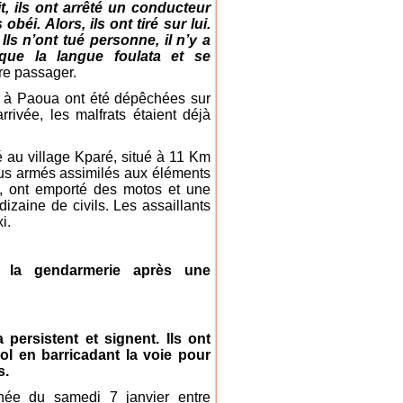
, ils ont arrêté un conducteur
béi. Alors, ils ont tiré sur lui.
Ils n’ont tué personne, il n’y a
que la langue foulata et se
re passager.
es à Paoua ont été dépêchées sur
rivée, les malfrats étaient déjà
lé au village Kparé, situé à 11 Km
us armés assimilés aux éléments
t, ont emporté des motos et une
zaine de civils. Les assaillants
i.
 la gendarmerie après une
persistent et signent. Ils ont
bol en barricadant la voie pour
s.
née du samedi 7 janvier entre