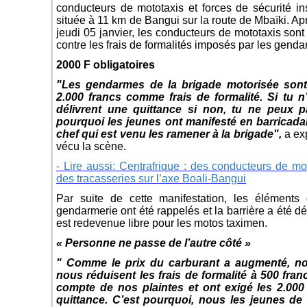
conducteurs de mototaxis et forces de sécurité ins
située à 11 km de Bangui sur la route de Mbaïki. Ap
jeudi 05 janvier, les conducteurs de mototaxis son
contre les frais de formalités imposés par les gend
2000 F obligatoires
"Les gendarmes de la brigade motorisée sont s
2.000 francs comme frais de formalité. Si tu n’
délivrent une quittance si non, tu ne peux pa
pourquoi les jeunes ont manifesté en barricadant 
chef qui est venu les ramener à la brigade",
a ex
vécu la scène.
- Lire aussi: Centrafrique : des conducteurs de mo
des tracasseries sur l’axe Boali-Bangui
Par suite de cette manifestation, les éléments
gendarmerie ont été rappelés et la barrière a été d
est redevenue libre pour les motos taximen.
« Personne ne passe de l’autre côté »
" Comme le prix du carburant a augmenté, no
nous réduisent les frais de formalité à 500 fran
compte de nos plaintes et ont exigé les 2.000
quittance. C’est pourquoi, nous les jeunes d