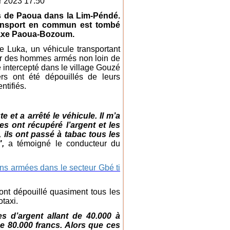
r 2023 17:50
rs de Paoua dans la Lim-Péndé.
transport en commun est tombé
axe Paoua-Bozoum.
 Luka, un véhicule transportant
par des hommes armés non loin de
intercepté dans le village Gouzé
s ont été dépouillés de leurs
ntifiés.
 et a arrêté le véhicule. Il m’a
 ont récupéré l’argent et les
 ils ont passé à tabac tous les
",
a témoigné le conducteur du
ns armées dans le secteur Gbé ti
ont dépouillé quasiment tous les
otaxi.
s d’argent allant de 40.000 à
de 80.000 francs. Alors que ces