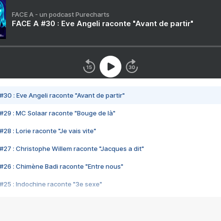
FACE A - un podcast Purecharts
FACE A #30 : Eve Angeli raconte "Avant de partir"
#30 : Eve Angeli raconte "Avant de partir"
#29 : MC Solaar raconte "Bouge de là"
28 : Lorie raconte "Je vais vite"
#27 : Christophe Willem raconte "Jacques a dit"
#26 : Chimène Badi raconte "Entre nous"
#25 : Indochine raconte "3e sexe"
#24 : Zaho raconte "C'est chelou"
#23 : Patrick Bruel raconte "Au café des délices"