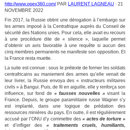
http://www.opex360.com/
PAR
LAURENT LAGNEAU
· 21
NOVEMBRE 2022
Fin 2017, la Russie obtint une dérogation à l’embargo sur
les armes imposé à la Centrafrique auprès du Conseil de
sécurité des Nations unies. Pour cela, elle avait eu recours
à une procédure dite de « silence », laquelle permet
d’obtenir un avis favorable à une requête si aucun des
cinq membres permanents ne manifeste son opposition. Et
la France resta muette.
La suite est connue : sous le prétexte de former les soldats
centrafricains au maniement des armes qu’elle venait de
leur livrer, la Russie envoya des « instructeurs militaires
civils » à Bangui. Puis, de fil en aiguille, elle y renforça son
influence, sur fond de
« fausses nouvelles »
visant la
France. Depuis, le groupe paramilitaire russe Wagner s’y
est implanté, dans une logique de prédation des
ressources minières du pays. En outre, il est régulièrement
accusé par l’ONU d’y commettre des
« actes de torture »
et d’infliger des
« traitements cruels, humiliants,