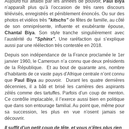
Aujourd’hui affaibli par les années de pouvoir,
Paul Biya
n'apparaît plus qu'à l'occasion de très rares discours
télévisés, enregistrés et péniblement énoncés. Ou sur des
photos et vidéos très
"kitschs"
de fêtes de famille, au côté
de son omniprésente, influente et exubérante épouse,
Chantal Biya
. Son style tranche singulièrement avec
l'austérité du
"Sphinx".
Une raréfaction qui s’explique
aussi par une réélection très contestée en 2018.
Depuis son indépendance de la France proclamée le 1er
janvier 1960, le Cameroun n’a connu que deux présidents
de la République. Et au bout de quarante ans, nombre
d'habitants de ce vaste pays d'Afrique centrale n’ont connu
que
Paul Biya
au pouvoir. Durant les quatre dernières
décennies, il a bâti et brisé les carrières des aspirants
zélés comme des tartuffes. Parfois d'un coup de menton.
Ce contrôle implacable, il l’exerce aussi bien en politique
que dans son entourage familial. Au point que, même pour
sa succession, les plus en vue n'osent jamais se
découvrir.
Il suffit d'un petit coup de tête, et vous n'êtes plus rien