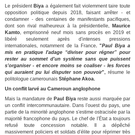
Le président
Biya
a également fait violemment taire toute
opposition politique depuis 2018, faisant arrêter - et
condamner - des centaines de manifestants pacifiques,
dont son rival malheureux à la présidentielle,
Maurice
Kamto
, emprisonné neuf mois sans procès en 2019 et
libéré seulement après d'intenses pressions
internationales, notamment de la France
. "
Paul Biya a
mis en pratique l'adage “diviser pour régner” pour
rester au sommet d'un système sans que puissent
s'organiser - et encore moins se coaliser - les forces
qui auraient pu lui disputer son pouvoir
",
résume le
politologue camerounais
Stéphane Akoa.
Un conflit larvé au Cameroun anglophone
Mais la mandature de
Paul Biya
reste aussi marquée par
un conflit intercommunautaire. Dans l'ouest du pays, une
partie de la minorité anglophone s'estime ostracisée par la
majorité francophone du pays. Le chef de l'État a toujours
refusé toute concession notable. Il a dépêché
massivement policiers et soldats d'élite pour réprimer très