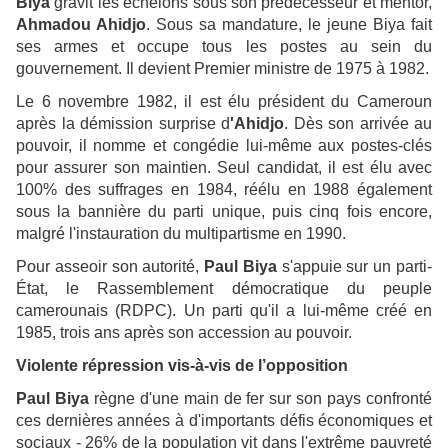
Biya
gravit les échelons sous son prédécesseur et mentor,
Ahmadou Ahidjo
. Sous sa mandature, le jeune Biya fait
ses armes et occupe tous les postes au sein du
gouvernement. Il devient Premier ministre de 1975 à 1982.
Le 6 novembre 1982, il est élu président du Cameroun
après la démission surprise d
'Ahidjo
. Dès son arrivée au
pouvoir, il nomme et congédie lui-même aux postes-clés
pour assurer son maintien. Seul candidat, il est élu avec
100% des suffrages en 1984, réélu en 1988 également
sous la bannière du parti unique, puis cinq fois encore,
malgré l'instauration du multipartisme en 1990.
Pour asseoir son autorité,
Paul Biya
s'appuie sur un parti-
État, le Rassemblement démocratique du peuple
camerounais (RDPC). Un parti qu'il a lui-même créé en
1985, trois ans après son accession au pouvoir.
Violente répression vis-à-vis de l’opposition
Paul Biya
règne d'une main de fer sur son pays confronté
ces dernières années à d'importants défis économiques et
sociaux - 26% de la population vit dans l'extrême pauvreté