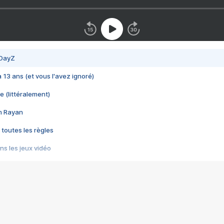
 DayZ
 a 13 ans (et vous l'avez ignoré)
e (littéralement)
im Rayan
 toutes les règles
s les jeux vidéo
us choquant de Rockstar ? - Le scandale BULLY
e plus moche de Steam
du RÊVE tourne au CAUCHEMAR
pendant 8 heures