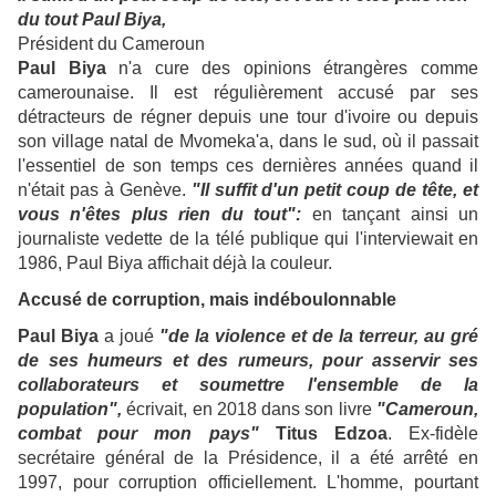
du tout Paul Biya,
Président du Cameroun
Paul Biya
n'a cure des opinions étrangères comme
camerounaise. Il est régulièrement accusé par ses
détracteurs de régner depuis une tour d'ivoire ou depuis
son village natal de Mvomeka'a, dans le sud, où il passait
l'essentiel de son temps ces dernières années quand il
n'était pas à Genève.
"Il suffit d'un petit coup de tête, et
vous n'êtes plus rien du tout":
en tançant ainsi un
journaliste vedette de la télé publique qui l'interviewait en
1986, Paul Biya affichait déjà la couleur.
Accusé de corruption, mais indéboulonnable
Paul Biya
a joué
"de la violence et de la terreur, au gré
de ses humeurs et des rumeurs, pour asservir ses
collaborateurs et soumettre l'ensemble de la
population",
écrivait, en 2018 dans son livre
"Cameroun,
combat pour mon pays"
Titus Edzoa
. Ex-fidèle
secrétaire général de la Présidence, il a été arrêté en
1997, pour corruption officiellement. L'homme, pourtant