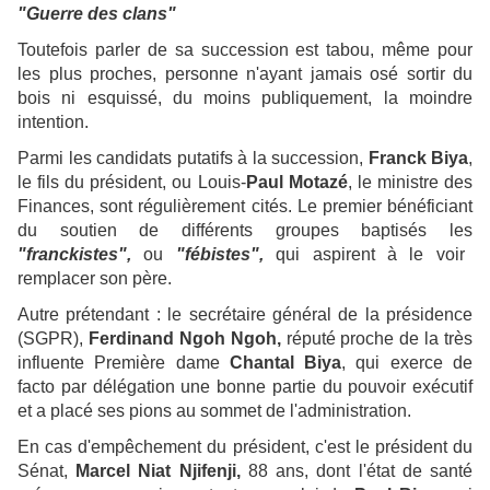
"Guerre des clans"
Toutefois parler de sa succession est tabou, même pour
les plus proches, personne n'ayant jamais osé sortir du
bois ni esquissé, du moins publiquement, la moindre
intention.
Parmi les candidats putatifs à la succession,
Franck Biya
,
le fils du président, ou Louis-
Paul Motazé
, le ministre des
Finances, sont régulièrement cités. Le premier bénéficiant
du soutien de différents groupes baptisés les
"franckistes",
ou
"fébistes",
qui aspirent à le voir
remplacer son père.
Autre prétendant : le secrétaire général de la présidence
(SGPR),
Ferdinand Ngoh Ngoh,
réputé proche de la très
influente Première dame
Chantal Biya
, qui exerce de
facto par délégation une bonne partie du pouvoir exécutif
et a placé ses pions au sommet de l'administration.
En cas d'empêchement du président, c'est le président du
Sénat,
Marcel Niat Njifenji,
88 ans, dont l'état de santé