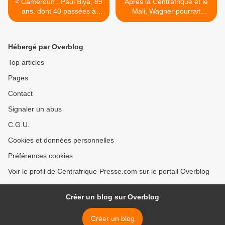
< Cameroun : Paul Biya, 89
Après la Centrafrique et le
ans, dont 40 passées à
Mali, Wagner pourrait
diriger le pays
s’installer au Burkina Faso
>
Hébergé par Overblog
Top articles
Pages
Contact
Signaler un abus
C.G.U.
Cookies et données personnelles
Préférences cookies
Voir le profil de Centrafrique-Presse.com sur le portail Overblog
Créer un blog sur Overblog
Créer un blog