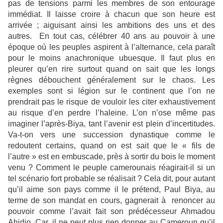
pas de tensions parmi les membres de son entourage
immédiat. Il laisse croire à chacun que son heure est
arrivée ; aiguisant ainsi les ambitions des uns et des
autres. En tout cas, célébrer 40 ans au pouvoir à une
époque où les peuples aspirent à l’alternance, cela paraît
pour le moins anachronique ubuesque. Il faut plus en
pleurer qu’en rire surtout quand on sait que les longs
règnes débouchent généralement sur le chaos. Les
exemples sont si légion sur le continent que l’on ne
prendrait pas le risque de vouloir les citer exhaustivement
au risque d’en perdre l’haleine. L’on n’ose même pas
imaginer l’après-Biya, tant l’avenir est plein d’incertitudes.
Va-t-on vers une succession dynastique comme le
redoutent certains, quand on est sait que le « fils de
l’autre » est en embuscade, près à sortir du bois le moment
venu ? Comment le peuple camerounais réagirait-il si un
tel scénario fort probable se réalisait ? Cela dit, pour autant
qu’il aime son pays comme il le prétend, Paul Biya, au
terme de son mandat en cours, gagnerait à renoncer au
pouvoir comme l’avait fait son prédécesseur Ahmadou
Ahidjo. Car, il ne peut plus rien donner au Cameroun qu’il