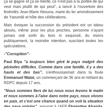
ça se gagne et ça se mérite, ce n'est pas à la portée de qui
veut mais plutôt de qui peut", a lancé à l'ouverture des
festivités Jean-Marie Abouna, maire du Ier arrondissement
de Yaoundé et hôte des célébrations.
Mais évoquer la succession du président est un tabou
absolu, même pour les plus proches, personne n'ayant
jamais osé sortir du bois ni esquissé, du moins
publiquement, la moindre intention, suscitant toutes les
spéculations.
-"Corruption"-
Paul Biya
"a toujours bien géré le pays malgré des
périodes difficiles. Comme dans une famille, il y a des
hauts et des bas",
s'enthousiasmait dans la foule
Emmanuel Watat,
un commerçant de 36 ans et militant du
RDPC depuis 17 ans.
"Nous sommes fiers de lui, nous nous levons le matin
et nous sommes à l'aise dans notre pays, nous vivons
en paix, et c'est une chance quand on voit la situation
des pays voisins",
assurait à l'AFP
Florentine Ahanda
,