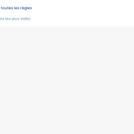
 toutes les règles
s les jeux vidéo
us choquant de Rockstar ? - Le scandale BULLY
e plus moche de Steam
du RÊVE tourne au CAUCHEMAR
pendant 8 heures
it… à tort
umiliés par un jeu vidéo
ire - Final Fantasy 8
ti un empire - Age of Empires
story DOFUS
tard, il crée l'un des pires jeux de tous les temps, MindsEye.