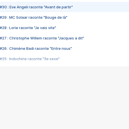
#30 : Eve Angeli raconte "Avant de partir"
#29 : MC Solaar raconte "Bouge de là"
28 : Lorie raconte "Je vais vite"
#27 : Christophe Willem raconte "Jacques a dit"
#26 : Chimène Badi raconte "Entre nous"
#25 : Indochine raconte "3e sexe"
#24 : Zaho raconte "C'est chelou"
#23 : Patrick Bruel raconte "Au café des délices"
#22 : Kyo raconte "Le chemin"
#21 : Nolwenn Leroy raconte "Cassé"
#20 : Patrick Hernandez raconte "Born to be alive"
#19 : Lorie raconte "Près de moi"