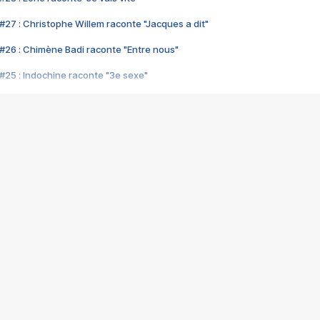
#27 : Christophe Willem raconte "Jacques a dit"
#26 : Chimène Badi raconte "Entre nous"
#25 : Indochine raconte "3e sexe"
#24 : Zaho raconte "C'est chelou"
#23 : Patrick Bruel raconte "Au café des délices"
#22 : Kyo raconte "Le chemin"
#21 : Nolwenn Leroy raconte "Cassé"
#20 : Patrick Hernandez raconte "Born to be alive"
#19 : Lorie raconte "Près de moi"
#18 : Michael Jones raconte "A nos actes manqués" (avec Jean-Jacque
#17 : Khaled raconte "Aïcha"
#16 : Corneille raconte "Parce qu'on vient de loin"