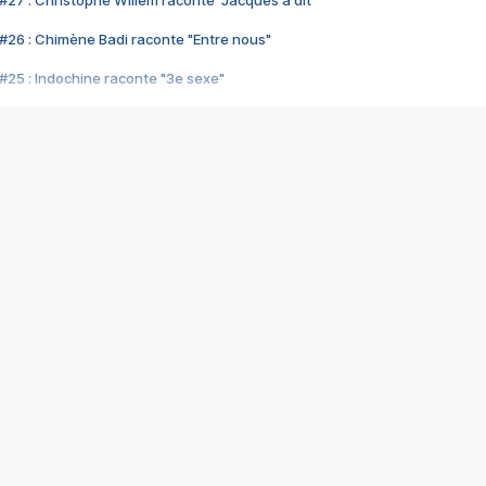
#27 : Christophe Willem raconte "Jacques a dit"
#26 : Chimène Badi raconte "Entre nous"
#25 : Indochine raconte "3e sexe"
#24 : Zaho raconte "C'est chelou"
#23 : Patrick Bruel raconte "Au café des délices"
#22 : Kyo raconte "Le chemin"
#21 : Nolwenn Leroy raconte "Cassé"
#20 : Patrick Hernandez raconte "Born to be alive"
#19 : Lorie raconte "Près de moi"
#18 : Michael Jones raconte "A nos actes manqués" (avec Jean-Jacque
#17 : Khaled raconte "Aïcha"
#16 : Corneille raconte "Parce qu'on vient de loin"
#15 : Indochine raconte "L'aventurier"