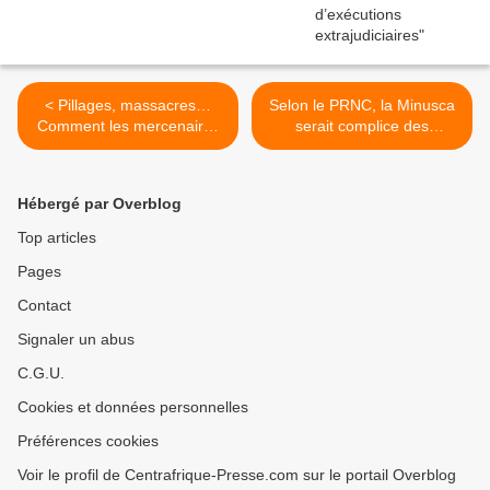
< Pillages, massacres…
Selon le PRNC, la Minusca
Comment les mercenaires
serait complice des
russes Wagner saignent l’or
massacres des civils
en Centrafrique
commis par les hommes de
Wagner >
Hébergé par Overblog
Top articles
Pages
Contact
Signaler un abus
C.G.U.
Cookies et données personnelles
Préférences cookies
Voir le profil de Centrafrique-Presse.com sur le portail Overblog