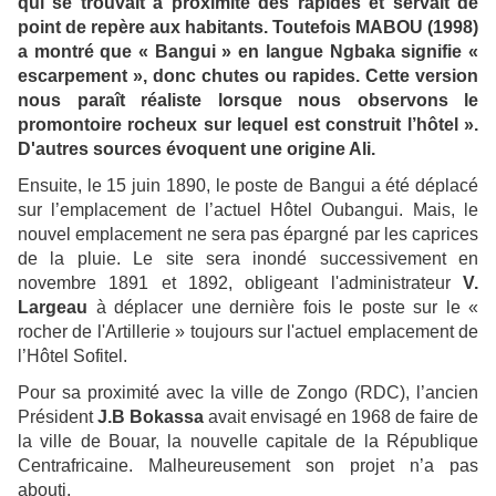
qui se trouvait à proximité des rapides et servait de
point de repère aux habitants. Toutefois MABOU (1998)
a montré que « Bangui » en langue Ngbaka signifie «
escarpement », donc chutes ou rapides. Cette version
nous paraît réaliste lorsque nous observons le
promontoire rocheux sur lequel est construit l’hôtel ».
D'autres sources évoquent une origine Ali.
Ensuite, le 15 juin 1890, le poste de Bangui a été déplacé
sur l’emplacement de l’actuel Hôtel Oubangui. Mais, le
nouvel emplacement ne sera pas épargné par les caprices
de la pluie. Le site sera inondé successivement en
novembre 1891 et 1892, obligeant l'administrateur
V.
Largeau
à déplacer une dernière fois le poste sur le «
rocher de l'Artillerie » toujours sur l'actuel emplacement de
l’Hôtel Sofitel.
Pour sa proximité avec la ville de Zongo (RDC), l’ancien
Président
J.B Bokassa
avait envisagé en 1968 de faire de
la ville de Bouar, la nouvelle capitale de la République
Centrafricaine. Malheureusement son projet n’a pas
abouti.