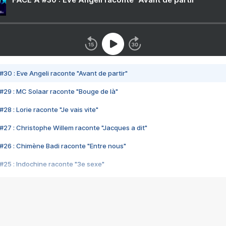
#30 : Eve Angeli raconte "Avant de partir"
#29 : MC Solaar raconte "Bouge de là"
28 : Lorie raconte "Je vais vite"
#27 : Christophe Willem raconte "Jacques a dit"
#26 : Chimène Badi raconte "Entre nous"
#25 : Indochine raconte "3e sexe"
#24 : Zaho raconte "C'est chelou"
#23 : Patrick Bruel raconte "Au café des délices"
#22 : Kyo raconte "Le chemin"