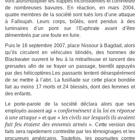
vont alorsmultiplier les frappes inconsidérées et commettre
de nombreuses bavures. En réaction, en mars 2004,
quatre membres de la société sont tués lors d’une attaque
à Falloujah. Leurs corps, brûlés, sont pendus à des
luminaires d’un pont sur l’Euphrate avant d’être
démembrés par une foule en furie.
Puis le 16 septembre 2007, place Nissour à Bagdad, alors
qu’ils circulent en véhicules blindés, des hommes de
Blackwater ouvrent le feu à la mitrailleuse et lancent des
grenades afin de se frayer un passage, bientôt appuyés
par des hélicoptères.Les passants tentent désespérément
de se mettre à l’abri. La fusillade sur cette place bondée
fait au moins 17 morts et 24 blessés, dont des femmes et
des enfants.
Le porte-parole de la société déclara alors que ses
conformément à la loi en réponse
employés avaient agi «
à une attaque
les civils sur lesquels ils avaient
» et que «
fait feu étaient des ennemis armés
». Cette version des
faits sera rapidement contredite par les témoignages et les
procureurs américains. Toutefois, les poursuites contre