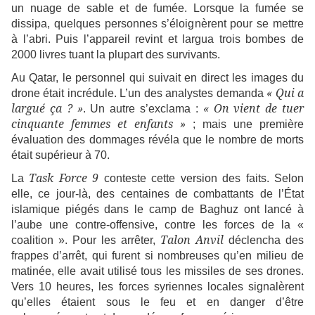
un nuage de sable et de fumée. Lorsque la fumée se
dissipa, quelques personnes s’éloignèrent pour se mettre
à l’abri. Puis l’appareil revint et largua trois bombes de
2000 livres tuant la plupart des survivants.
Au Qatar, le personnel qui suivait en direct les images du
« Qui a
drone était incrédule. L’un des analystes demanda
largué ça ? »
« On vient de tuer
. Un autre s’exclama :
cinquante femmes et enfants »
; mais une première
évaluation des dommages révéla que le nombre de morts
était supérieur à 70.
Task Force 9
La
conteste cette version des faits. Selon
elle, ce jour-là, des centaines de combattants de l’État
islamique piégés dans le camp de Baghuz ont lancé à
l’aube une contre-offensive, contre les forces de la «
Talon Anvil
coalition ». Pour les arrêter,
déclencha des
frappes d’arrêt, qui furent si nombreuses qu’en milieu de
matinée, elle avait utilisé tous les missiles de ses drones.
Vers 10 heures, les forces syriennes locales signalèrent
qu’elles étaient sous le feu et en danger d’être