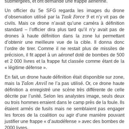
submergées, et ont demandé une frappe aérienne.
Un officier du 5e SFG regarda les images du drone
Task Force 9
d’observation utilisé par la
et n’y vit pas de
civils. Mais ce drone n’avait qu’une caméra à définition
standard – l’officier dira plus tard qu’il n’y avait pas de
drones à haute définition dans la zone lui permettant
d’obtenir une meilleure vue de la cible. Il donna donc
l’ordre de tirer. Comme il ne restait plus de missiles de
précision, il fit appel à un aéronef doté de bombes de 500
et 2 000 livres et la frappe fut classée comme étant de la
« légitime défense ».
En fait, un drone haute définition était disponible sur zone,
Talon Anvil
mais la
ne l’a pas utilisé. Or, ce drone haute
définition a enregistré une scène très différente de celle
décrite par l’unité. Selon les analystes image, seuls deux
ou trois hommes erraient dans le camp près de la foule. Ils
étaient armés de fusils mais ne semblaient pas engager
les forces de la coalition ou agir d’une manière pouvant
justifier une frappe « d’autodéfense » avec des bombes de
2000 livres.