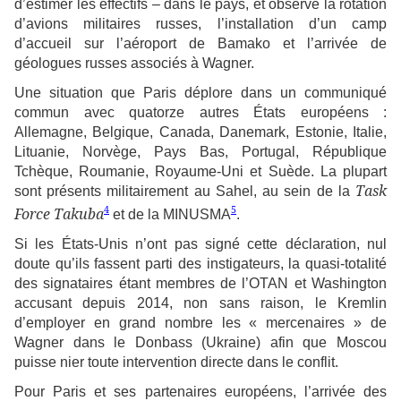
d’estimer les effectifs – dans le pays, et observé la rotation
d’avions militaires russes, l’installation d’un camp
d’accueil sur l’aéroport de Bamako et l’arrivée de
géologues russes associés à Wagner.
Une situation que Paris déplore dans un communiqué
commun avec quatorze autres États européens :
Allemagne, Belgique, Canada, Danemark, Estonie, Italie,
Lituanie, Norvège, Pays Bas, Portugal, République
Tchèque, Roumanie, Royaume-Uni et Suède. La plupart
Task
sont présents militairement au Sahel, au sein de la
4
5
Force Takuba
et de la MINUSMA
.
Si les États-Unis n’ont pas signé cette déclaration, nul
doute qu’ils fassent parti des instigateurs, la quasi-totalité
des signataires étant membres de l’OTAN et Washington
accusant depuis 2014, non sans raison, le Kremlin
d’employer en grand nombre les « mercenaires » de
Wagner dans le Donbass (Ukraine) afin que Moscou
puisse nier toute intervention directe dans le conflit.
Pour Paris et ses partenaires européens, l’arrivée des