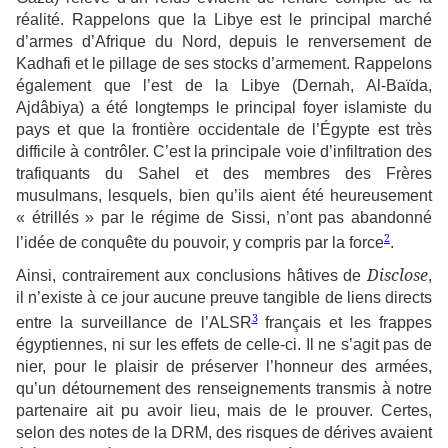
réalité. Rappelons que la Libye est le principal marché
d’armes d’Afrique du Nord, depuis le renversement de
Kadhafi et le pillage de ses stocks d’armement. Rappelons
également que l’est de la Libye (Dernah, Al-Baïda,
Ajdâbiya) a été longtemps le principal foyer islamiste du
pays et que la frontière occidentale de l’Égypte est très
difficile à contrôler. C’est la principale voie d’infiltration des
trafiquants du Sahel et des membres des Frères
musulmans, lesquels, bien qu’ils aient été heureusement
« étrillés » par le régime de Sissi, n’ont pas abandonné
2
l’idée de conquête du pouvoir, y compris par la force
.
Disclose
Ainsi, contrairement aux conclusions hâtives de
,
il n’existe à ce jour aucune preuve tangible de liens directs
3
entre la surveillance de l’ALSR
français et les frappes
égyptiennes, ni sur les effets de celle-ci. Il ne s’agit pas de
nier, pour le plaisir de préserver l’honneur des armées,
qu’un détournement des renseignements transmis à notre
partenaire ait pu avoir lieu, mais de le prouver. Certes,
selon des notes de la DRM, des risques de dérives avaient