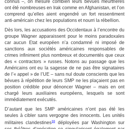
connus –, on mesure combien leurs bévues meurtrières
ont été nombreuses en Irak comme en Afghanistan, et l’on
comprend qu’elles aient engendré un fort ressentiment
anti-américain chez les populations et nourri la rébellion.
Dès lors, les accusations des Occidentaux à l’encontre du
groupe Wagner apparaissent pour le moins paradoxales
car aucun Etat européen n’a condamné ni imposé de
sanctions aux sociétés américaines responsables de
crimes infiniment plus nombreux et documentés que ceux
des « contractors » russes. Notons au passage que les
Américains ont eu la sagesse de ne pas être signataires
de l’« appel » de l’UE – sans nul doute conscients que les
bévues à répétition de leurs SMP ne les plaçaient pas en
position crédible pour dénoncer Wagner – mais en ont
chargé leurs auxiliaires européens, lesquels se sont
immédiatement exécutés.
D’autant que les SMP américaines n’ont pas été les
seules à cibler sans vergogne des innocents. Les unités
10
militaires clandestines
déployées par Washington sur
ses théâtres d’opération se singularisent également par