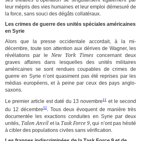
leur mépris des vies humaines et leur emploi démesuré de
la force, sans souci des dégâts collatéraux.
Les crimes de guerre des unités spéciales américaines
en Syrie
Alors que la presse occidentale accordait, à la mi-
décembre, toute son attention aux dérives de Wagner, les
New York Times
révélations par le
concernant deux
graves affaires dans lesquelles des unités militaires
américaines se sont rendues coupables de crimes de
guerre en Syrie n’ont quasiment pas été reprises par les
médias européens, et à peine par ceux des pays anglo-
saxons.
11
Le premier article est daté du 13 novembre
et le second
12
du 12 décembre
. Tous deux évoquent de manière très
documentée les exactions conduites en Syrie par deux
Talon Anvil
Task Force 9
unités,
et la
, qui n’ont pas hésité
à cibler des populations civiles sans vérification.
Les frappes indiscriminées de la Task Force 9 et de