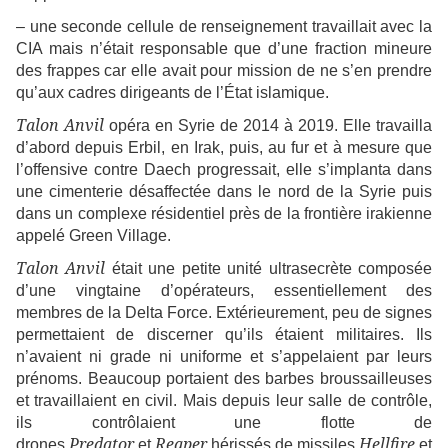
– une seconde cellule de renseignement travaillait avec la
CIA mais n’était responsable que d’une fraction mineure
des frappes car elle avait pour mission de ne s’en prendre
qu’aux cadres dirigeants de l’État islamique.
Talon Anvil
opéra en Syrie de 2014 à 2019. Elle travailla
d’abord depuis Erbil, en Irak, puis, au fur et à mesure que
l’offensive contre Daech progressait, elle s’implanta dans
une cimenterie désaffectée dans le nord de la Syrie puis
dans un complexe résidentiel près de la frontière irakienne
appelé Green Village.
Talon Anvil
était une petite unité ultrasecrète composée
d’une vingtaine d’opérateurs, essentiellement des
membres de la Delta Force. Extérieurement, peu de signes
permettaient de discerner qu’ils étaient militaires. Ils
n’avaient ni grade ni uniforme et s’appelaient par leurs
prénoms. Beaucoup portaient des barbes broussailleuses
et travaillaient en civil. Mais depuis leur salle de contrôle,
ils contrôlaient une flotte de
Predator
Reaper
Hellfire
drones
et
hérissés de missiles
et