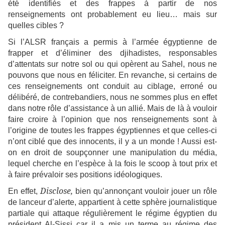
été identifiés et des frappes à partir de nos
renseignements ont probablement eu lieu… mais sur
quelles cibles ?
Si l’ALSR français a permis à l’armée égyptienne de
frapper et d’éliminer des djihadistes, responsables
d’attentats sur notre sol ou qui opèrent au Sahel, nous ne
pouvons que nous en féliciter. En revanche, si certains de
ces renseignements ont conduit au ciblage, erroné ou
délibéré, de contrebandiers, nous ne sommes plus en effet
dans notre rôle d’assistance à un allié. Mais de là à vouloir
faire croire à l’opinion que nos renseignements sont à
l’origine de toutes les frappes égyptiennes et que celles-ci
n’ont ciblé que des innocents, il y a un monde ! Aussi est-
on en droit de soupçonner une manipulation du média,
lequel cherche en l’espèce à la fois le scoop à tout prix et
à faire prévaloir ses positions idéologiques.
Disclose,
En effet,
bien qu’annonçant vouloir jouer un rôle
de lanceur d’alerte, appartient à cette sphère journalistique
partiale qui attaque régulièrement le régime égyptien du
président Al-Sissi car il a mis un terme au régime des