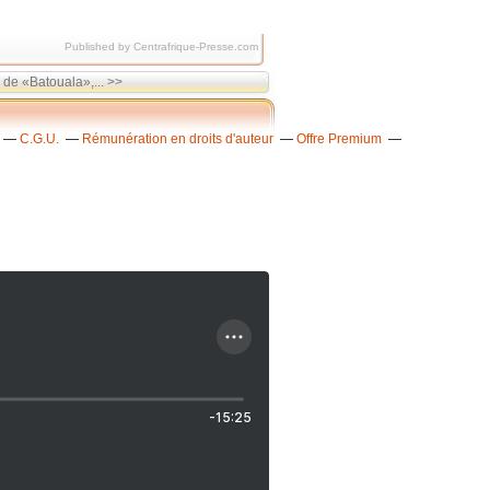
Published by Centrafrique-Presse.com
 de «Batouala»,... >>
C.G.U.
Rémunération en droits d'auteur
Offre Premium
-15:25