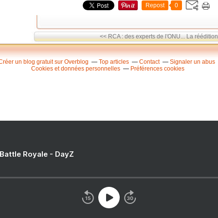
Repost
0
<< RCA : des experts de l'ONU...
La réédition
Créer un blog gratuit sur Overblog
Top articles
Contact
Signaler un abus
Cookies et données personnelles
Préférences cookies
 Battle Royale - DayZ