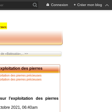
Connexion
+
Créer mon blog
rmer.
 de «Batouala»,... >>
xploitation des pierres
r l’exploitation des pierres
ctobre 2021, 06:40am