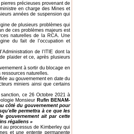
 pierres précieuses provenant de
 ministre en charge des Mines et
usieurs années de suspension qui
origine de plusieurs problèmes qui
’un de ces problèmes majeurs est
urces naturelles de la RCA. Une
gine du fait de l’occupation et
’Administration de l’ITIE dont la
e plaider et ce, après plusieurs
ouvernement à sortir du blocage en
s ressources naturelles.
tifiée au gouvernement en date du
teurs miniers ainsi que certains
e sanction, ce 26 Octobre 2021 à
Géologie Monsieur
Rufin BENAM-
é au côté du gouvernement pour
isqu’elle permettra à ce que les
le gouvernement ait par cette
ins régaliens »
nt au processus de Kimberley qui
mines et une entente permanente