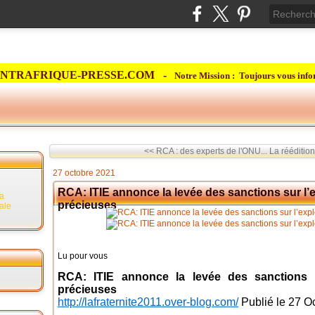
NTRAFRIQUE-PRESSE.COM -
Notre Mission : Toujours vous info
<< RCA : des experts de l'ONU...
La réédition
27 octobre 2021
RCA: ITIE annonce la levée des sanctions sur l’e
la
précieuses
rale
Lu pour vous
RCA: ITIE annonce la levée des sanctions su
précieuses
http://lafraternite2011.over-blog.com/
Publié le 27 O