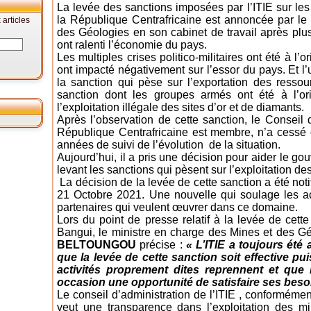
La levée des sanctions imposées par l’ITIE sur les
la République Centrafricaine est annoncée par le
articles
des Géologies en son cabinet de travail après pl
ont ralenti l’économie du pays.
Les multiples crises politico-militaires ont été à l’
ont impacté négativement sur l’essor du pays. Et l
la sanction qui pèse sur l’exportation des resso
sanction dont les groupes armés ont été à l’ori
l’exploitation illégale des sites d’or et de diamants.
Après l’observation de cette sanction, le Conseil d
République Centrafricaine est membre, n’a cessé d
années de suivi de l’évolution de la situation.
Aujourd’hui, il a pris une décision pour aider le g
levant les sanctions qui pèsent sur l’exploitation de
La décision de la levée de cette sanction a été no
21 Octobre 2021. Une nouvelle qui soulage les ac
partenaires qui veulent œuvrer dans ce domaine.
Lors du point de presse relatif à la levée de cett
Bangui, le ministre en charge des Mines et des 
BELTOUNGOU
précise :
« L’ITIE a toujours ét
que la levée de cette sanction soit effective pu
activités proprement dites reprennent et que 
occasion une opportunité de satisfaire ses beso
Le conseil d’administration de l’ITIE , conforméme
veut une transparence dans l’exploitation des 