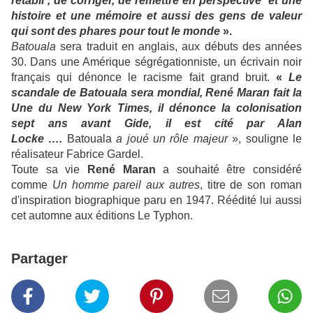
rétabli , de corriger, de remettre en perspective et une
histoire et une mémoire et aussi des gens de valeur
qui sont des phares pour tout le monde
».
Batouala
sera traduit en anglais, aux débuts des années
30. Dans une Amérique ségrégationniste, un écrivain noir
français qui dénonce le racisme fait grand bruit.
«
Le
scandale de Batouala sera mondial, René Maran fait la
Une du New York Times, il dénonce la colonisation
sept ans avant Gide, il est cité par Alan
Locke ….
Batouala
a joué un rôle majeur
», souligne le
réalisateur Fabrice Gardel.
Toute sa vie
René Maran
a souhaité être considéré
comme
Un homme pareil aux autres
, titre de son roman
d'inspiration biographique paru en 1947. Réédité lui aussi
cet automne aux éditions Le Typhon.
Partager