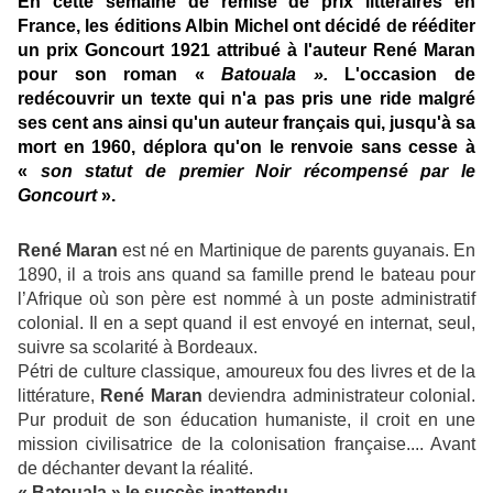
En cette semaine de remise de prix littéraires en
France, les éditions Albin Michel ont décidé de rééditer
un prix Goncourt 1921 attribué à l'auteur René Maran
pour son roman «
Batouala
».
L'occasion de
redécouvrir un texte qui n'a pas pris une ride malgré
ses cent ans ainsi qu'un auteur français qui, jusqu'à sa
mort en 1960, déplora qu'on le renvoie sans cesse à
«
son statut de premier Noir récompensé par le
Goncourt
».
René Maran
est né en Martinique de parents guyanais. En
1890, il a trois ans quand sa famille prend le bateau pour
l’Afrique où son père est nommé à un poste administratif
colonial. Il en a sept quand il est envoyé en internat, seul,
suivre sa scolarité à Bordeaux.
Pétri de culture classique, amoureux fou des livres et de la
littérature,
René Maran
deviendra administrateur colonial.
Pur produit de son éducation humaniste, il croit en une
mission civilisatrice de la colonisation française.... Avant
de déchanter devant la réalité.
« Batouala » le succès inattendu