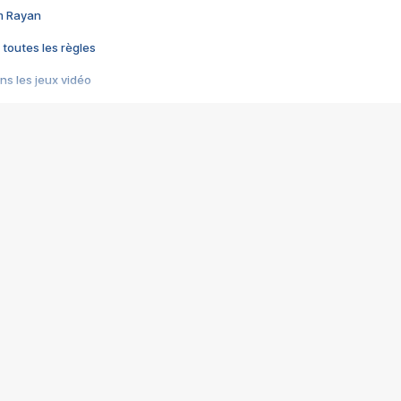
im Rayan
 toutes les règles
s les jeux vidéo
us choquant de Rockstar ? - Le scandale BULLY
e plus moche de Steam
du RÊVE tourne au CAUCHEMAR
pendant 8 heures
it… à tort
umiliés par un jeu vidéo
ire - Final Fantasy 8
ti un empire - Age of Empires
story DOFUS