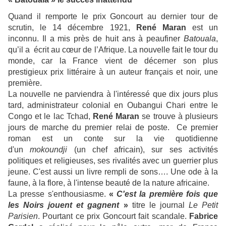
Quand il remporte le prix Goncourt au dernier tour de
scrutin, le 14 décembre 1921,
René Maran
est un
inconnu. Il a mis près de huit ans à peaufiner
Batouala
,
qu’il a écrit au cœur de l’Afrique. La nouvelle fait le tour du
monde, car la France vient de décerner son plus
prestigieux prix littéraire à un auteur français et noir, une
première.
La nouvelle ne parviendra à l'intéressé que dix jours plus
tard, administrateur colonial en Oubangui Chari entre le
Congo et le lac Tchad,
René Maran
se trouve à plusieurs
jours de marche du premier relai de poste. Ce premier
roman est un conte sur la vie quotidienne
d'un
mokoundji
(un chef africain), sur ses activités
politiques et religieuses, ses rivalités avec un guerrier plus
jeune. C'est aussi un livre rempli de sons…. Une ode à la
faune, à la flore, à l'intense beauté de la nature africaine.
La presse s'enthousiasme.
«
C'est la première fois que
les Noirs jouent et gagnent
»
titre le journal
Le Petit
Parisien
. Pourtant ce prix Goncourt fait scandale.
Fabrice