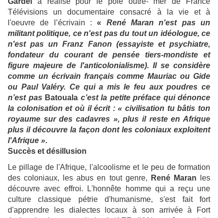
Gardel
a réalisé pour le pôle outre- mer de France
Télévisions un documentaire consacré à la vie et à
l'oeuvre de l’écrivain :
«
René Maran n'est pas un
militant politique, ce n'est pas du tout un idéologue, ce
n'est pas un Franz Fanon (essayiste et psychiatre,
fondateur du courant de pensée tiers-mondiste et
figure majeure de l'anticolonialisme). Il se considère
comme un écrivain français comme Mauriac ou Gide
ou Paul Valéry. Ce qui a mis le feu aux poudres ce
n’est pas
Batouala
c’est la petite préface qui dénonce
la colonisation et où il écrit : « civilisation tu bâtis ton
royaume sur des cadavres », plus il reste en Afrique
plus il découvre la façon dont les coloniaux exploitent
l'Afrique »
.
Succès et désillusion
Le pillage de l'Afrique, l'alcoolisme et le peu de formation
des coloniaux, les abus en tout genre,
René Maran
les
découvre avec effroi. L'honnête homme qui a reçu une
culture classique pétrie d'humanisme, s'est fait fort
d'apprendre les dialectes locaux à son arrivée à Fort