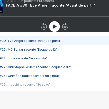
FACE A - un podcast Purecharts
FACE A #30 : Eve Angeli raconte "Avant de partir"
#30 : Eve Angeli raconte "Avant de partir"
#29 : MC Solaar raconte "Bouge de là"
28 : Lorie raconte "Je vais vite"
#27 : Christophe Willem raconte "Jacques a dit"
#26 : Chimène Badi raconte "Entre nous"
#25 : Indochine raconte "3e sexe"
#24 : Zaho raconte "C'est chelou"
#23 : Patrick Bruel raconte "Au café des délices"