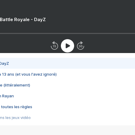
 Battle Royale - DayZ
 DayZ
 a 13 ans (et vous l'avez ignoré)
e (littéralement)
im Rayan
 toutes les règles
s les jeux vidéo
us choquant de Rockstar ? - Le scandale BULLY