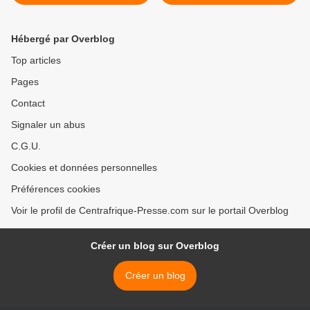
cœur d’une bataille de
ont retardé les travaux de
communiqués
liaison par fibre optique >
Hébergé par Overblog
Top articles
Pages
Contact
Signaler un abus
C.G.U.
Cookies et données personnelles
Préférences cookies
Voir le profil de Centrafrique-Presse.com sur le portail Overblog
Créer un blog sur Overblog
Créer un blog