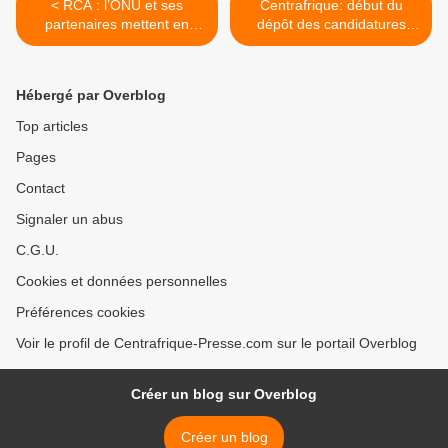
< RCA : l’ONU et ses
Centrafrique: début du
partenaires mettent en
dépôt des candidatures
garde contre toute entrave
pour la présidentielle >
au processus électoral
Hébergé par Overblog
Top articles
Pages
Contact
Signaler un abus
C.G.U.
Cookies et données personnelles
Préférences cookies
Voir le profil de Centrafrique-Presse.com sur le portail Overblog
Créer un blog sur Overblog
Créer un blog