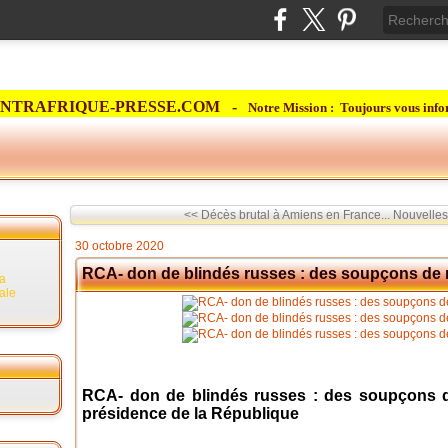
NTRAFRIQUE-PRESSE.COM -
Notre Mission : Toujours vous info
<< Décès brutal à Amiens en France...
Nouvelles
30 octobre 2020
RCA- don de blindés russes : des soupçons de m
la
rale
RCA- don de blindés russes : des soupçons de
présidence de la République