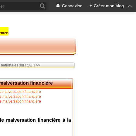
Connexion
+
Créer mon blog
rmer.
 nationales sur RJDH >>
alversation financière
 malversation financière à la