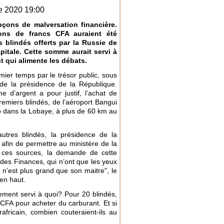
e 2020 19:00
çons de malversation financière.
ons de francs CFA auraient été
 blindés offerts par la Russie de
pitale. Cette somme aurait servi à
 qui alimente les débats.
ier temps par le trésor public, sous
 de la présidence de la République.
d’argent a pour justif, l’achat de
remiers blindés, de l’aéroport Bangui
dans la Lobaye, à plus de 60 km au
utres blindés, la présidence de la
afin de permettre au ministère de la
e ces sources, la demande de cette
 des Finances, qui n’ont que les yeux
n’est plus grand que son maitre", le
’en haut.
ment servi à quoi? Pour 20 blindés,
s CFA pour acheter du carburant. Et si
fricain, combien couteraient-ils au