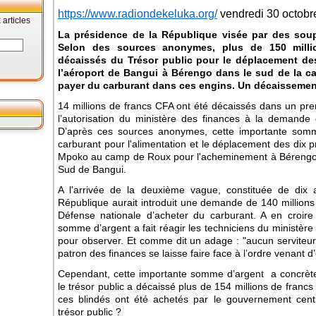
https://www.radiondekeluka.org/
vendredi 30 octobr
articles
La présidence de la République visée par des soup
Selon des sources anonymes, plus de 150 milli
décaissés du Trésor public pour le déplacement des
l’aéroport de Bangui à Bérengo dans le sud de la ca
payer du carburant dans ces engins. Un décaissement
14 millions de francs CFA ont été décaissés dans un prem
l’autorisation du ministère des finances à la demande
D’après ces sources anonymes, cette importante somme 
carburant pour l'alimentation et le déplacement des dix p
Mpoko au camp de Roux pour l'acheminement à Bérengo 
Sud de Bangui.
A l'arrivée de la deuxième vague, constituée de dix a
République aurait introduit une demande de 140 millions 
Défense nationale d’acheter du carburant. A en croir
somme d’argent a fait réagir les techniciens du ministère
pour observer. Et comme dit un adage : "aucun serviteur 
patron des finances se laisse faire face à l’ordre venant d
Cependant, cette importante somme d’argent a concrète
le trésor public a décaissé plus de 154 millions de franc
ces blindés ont été achetés par le gouvernement centra
trésor public ?