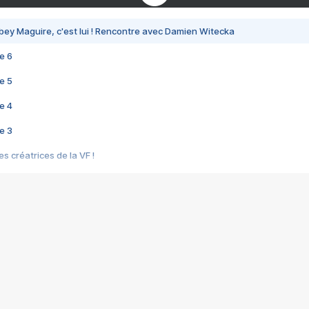
bey Maguire, c'est lui ! Rencontre avec Damien Witecka
e 6
e 5
e 4
e 3
s créatrices de la VF !
e 2
e 1
e Mektoub My Love arrive enfin ! Rencontre avec Shaïn Boumedine et Sal
i : après Toni en famille
elle réalise le bouleversant Dites lui que je l'aime
ais ! Rencontre autour de Vie privée de Rebecca Zlotowski