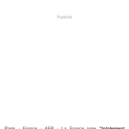
Publicité
Paris - France - AFP - La France juge
"totalement