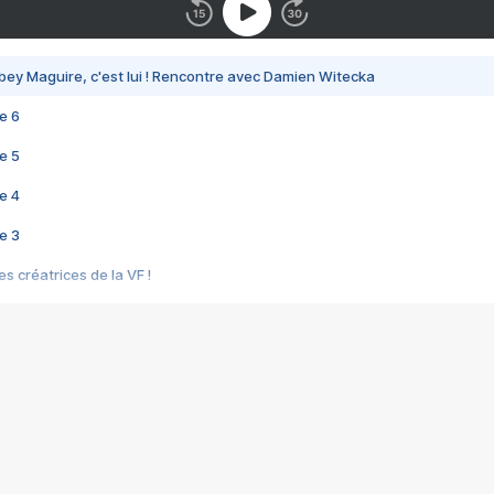
bey Maguire, c'est lui ! Rencontre avec Damien Witecka
e 6
e 5
e 4
e 3
s créatrices de la VF !
e 2
e 1
e Mektoub My Love arrive enfin ! Rencontre avec Shaïn Boumedine et Sal
i : après Toni en famille
elle réalise le bouleversant Dites lui que je l'aime