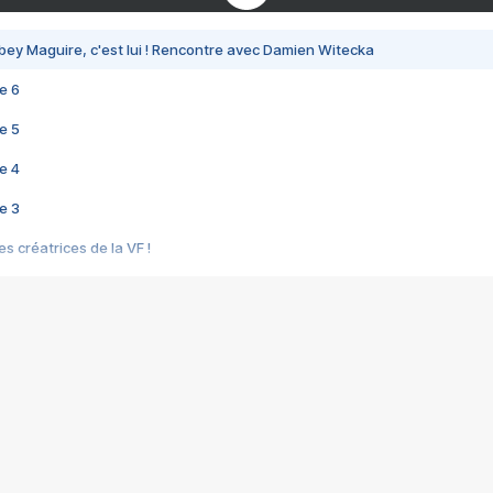
bey Maguire, c'est lui ! Rencontre avec Damien Witecka
e 6
e 5
e 4
e 3
s créatrices de la VF !
e 2
e 1
e Mektoub My Love arrive enfin ! Rencontre avec Shaïn Boumedine et Sal
i : après Toni en famille
elle réalise le bouleversant Dites lui que je l'aime
ais ! Rencontre autour de Vie privée de Rebecca Zlotowski