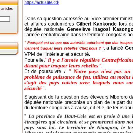
https://actualite.cd/
articles
Dans sa question adressée au Vice-premier ministre,
et affaires coutumières
Gilbert Kankonde
lors de
députée nationale
Geneviève Inagosi Kasong
l'armée centrafricaine dans le territoire congolais po
" Pourquoi est-ce que nos autorités autorisent que des troupes
a lancé
Gen
viennent traquer leurs rebelles Chez nous ? "
,
VPM de l'Intérieur et sécurité.
il y a l'armée régulière Centrafricain
Pour elle,
"
disant pour traquer leurs rebelles
".
:
" Notre pays n'est pas un c
Et de poursuivre
problème de puissance de feu, utilisez au moins 
s'agit des pays voisins avec lesquels nous s
sécurité
".
S'agissant de la question des éleveurs Mbororo d
députée nationale préconise un plan de la part d
du territoire congolais à cause, dit-elle, de leurs abu
"
La province de Haut-Uele est en proie à une i
étrangères qui circulent, et se promènent dans not
pays sans loi. Le territoire de Niangara, le te