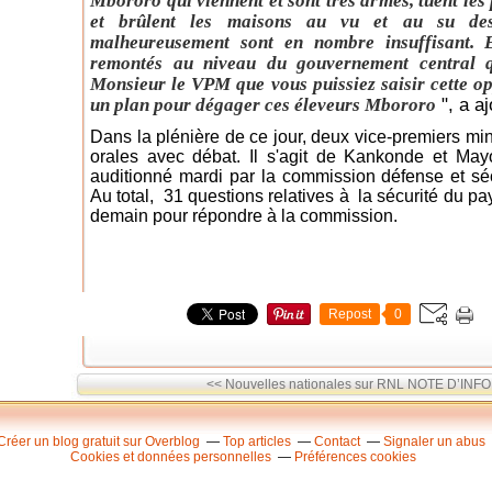
Mbororo qui viennent et sont très armés, tuent les 
et brûlent les maisons au vu et au su des
malheureusement sont en nombre insuffisant. E
remontés au niveau du gouvernement central q
Monsieur le VPM que vous puissiez saisir cette opp
", a a
un plan pour dégager ces éleveurs Mbororo
Dans la plénière de ce jour, deux vice-premiers mi
orales avec débat. Il s'agit de Kankonde et Ma
auditionné mardi par la commission défense et sé
Au total, 31 questions relatives à la sécurité du pa
demain pour répondre à la commission.
Repost
0
<< Nouvelles nationales sur RNL
NOTE D’INF
Créer un blog gratuit sur Overblog
Top articles
Contact
Signaler un abus
Cookies et données personnelles
Préférences cookies