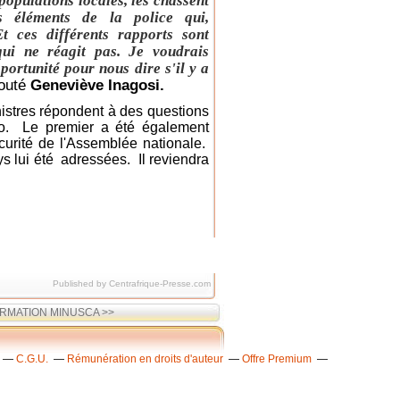
populations locales, les chassent
 éléments de la police qui,
t ces différents rapports sont
ui ne réagit pas. Je voudrais
ortunité pour nous dire s'il y a
jouté
Geneviève Inagosi.
nistres répondent à des questions
yo. Le premier a été également
curité de l'Assemblée nationale.
ys lui été adressées. Il reviendra
Published by Centrafrique-Presse.com
ORMATION MINUSCA >>
C.G.U.
Rémunération en droits d'auteur
Offre Premium