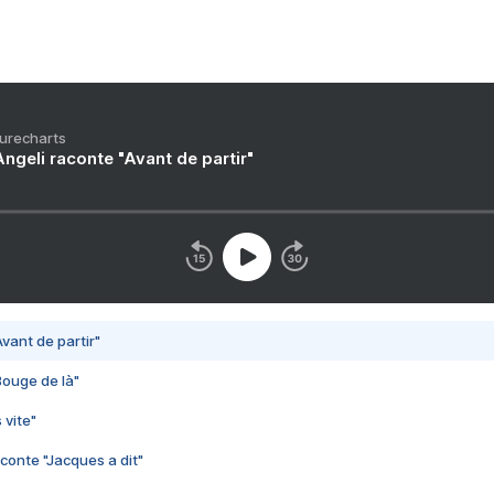
Purecharts
ngeli raconte "Avant de partir"
vant de partir"
Bouge de là"
 vite"
conte "Jacques a dit"