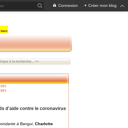
Connexion
+
Créer mon blog
rmer.
rique à la recherche... >>
ds d'aide contre le coronavirus
pondante à Bangui
,
Charlotte