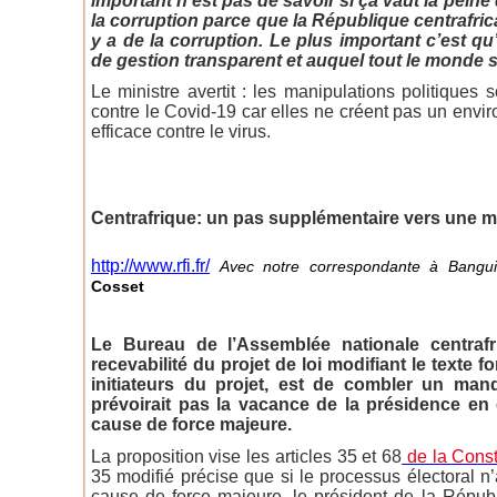
important n’est pas de savoir si ça vaut la peine 
la corruption parce que la République centrafrica
y a de la corruption. Le plus important c’est 
de gestion transparent et auquel tout le monde 
Le ministre avertit : les manipulations politiques
contre le Covid-19 car elles ne créent pas un envir
efficace contre le virus.
Centrafrique: un pas supplémentaire vers une mo
http://www.rfi.fr/
Avec notre correspondante à Bangu
Cosset
Le Bureau de l’Assemblée nationale centrafri
recevabilité du projet de loi modifiant le texte f
initiateurs du projet, est de combler un man
prévoirait pas la vacance de la présidence en
cause de force majeure.
La proposition vise les articles 35 et 68
de la Const
35 modifié précise que si le processus électoral n’
cause de force majeure, le président de la Répub