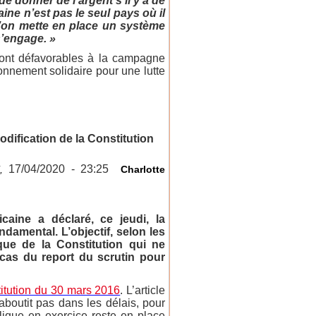
de donner de l’argent s’il y a de
ine n’est pas le seul pays où il
qu’on mette en place un système
s’engage. »
 sont défavorables à la campagne
onnement solidaire pour une lutte
dification de la Constitution
17/04/2020 - 23:25
i,
Charlotte
caine a déclaré, ce jeudi, la
ondamental. L’objectif, selon les
que de la Constitution qui ne
 cas du report du scrutin pour
itution du 30 mars 2016
. L’article
aboutit pas dans les délais, pour
lique en exercice reste en place