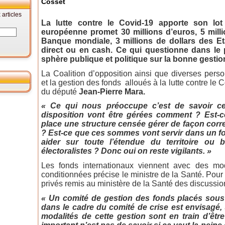
Cosset
articles
La lutte contre le Covid-19 apporte son lot
européenne promet 30 millions d’euros, 5 milli
Banque mondiale, 3 millions de dollars des Et
direct ou en cash. Ce qui questionne dans le 
sphère publique et politique sur la bonne gestio
La Coalition d’opposition ainsi que diverses person
et la gestion des fonds alloués à la lutte contre le 
du député
Jean-Pierre Mara.
« Ce qui nous préoccupe c’est de savoir 
disposition vont être gérées comment ? Est-c
place une structure censée gérer de façon corr
? Est-ce que ces sommes vont servir dans un 
aider sur toute l’étendue du territoire ou 
électoralistes ? Donc oui on reste vigilants. »
Les fonds internationaux viennent avec des mod
conditionnées précise le ministre de la Santé. Pour
privés remis au ministère de la Santé des discussio
« Un comité de gestion des fonds placés sous 
dans le cadre du comité de crise est envisagé,
modalités de cette gestion sont en train d’êtr