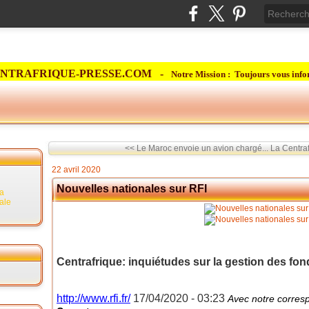
NTRAFRIQUE-PRESSE.COM -
Notre Mission : Toujours vous info
<< Le Maroc envoie un avion chargé...
La Centraf
22 avril 2020
Nouvelles nationales sur RFI
la
rale
Centrafrique: inquiétudes sur la gestion des fon
http://www.rfi.fr/
17/04/2020 - 03:23
Avec notre corres