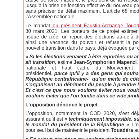
jusqu’à la prise de fonction effective du nouveau p
sans préciser de délai maximum. L’article 68 mod
l’Assemblée nationale.
Le mandat
du président Faustin-Archange Touad
30 mars 2021. Les porteurs de ce projet estimen
risque de créer un report des élections au-delà de 
ainsi une vacance du pouvoir et refusent la poss
nouvelle transition dans le pays, déjà évoquée par c
«
Si les élections venaient à être reportées ou an
ait transition
,
estime
Jean-Symphorien Mapenzi
,
nationale et haut cadre du Mouvement
présidentiel
,
parce qu'il y a des gens qui souhait
République centrafricaine- qu’on mette de côté
s’organisent au détriment du peuple à prendre 
Et c’est ce que nous voulons éviter nous voulo
voulons éviter que l’on tombe dans ce vide jurid
L'opposition dénonce le projet
L’opposition, notamment la COD 2020, s’est déj
assurant qu’il est
«
techniquement impossible, sur
le mandat du président de la République
».
L’o
pour seul but de maintenir le président
Touadéra
au