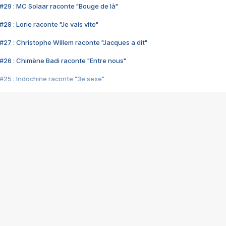
#29 : MC Solaar raconte "Bouge de là"
28 : Lorie raconte "Je vais vite"
#27 : Christophe Willem raconte "Jacques a dit"
#26 : Chimène Badi raconte "Entre nous"
#25 : Indochine raconte "3e sexe"
#24 : Zaho raconte "C'est chelou"
#23 : Patrick Bruel raconte "Au café des délices"
#22 : Kyo raconte "Le chemin"
#21 : Nolwenn Leroy raconte "Cassé"
#20 : Patrick Hernandez raconte "Born to be alive"
#19 : Lorie raconte "Près de moi"
#18 : Michael Jones raconte "A nos actes manqués" (avec Jean-Jacque
#17 : Khaled raconte "Aïcha"