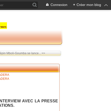
Connexion
+
Créer mon blog
rmer.
épin Mboli-Goumba se lance... >>
INTERVIEW AVEC LA PRESSE
TIONS.