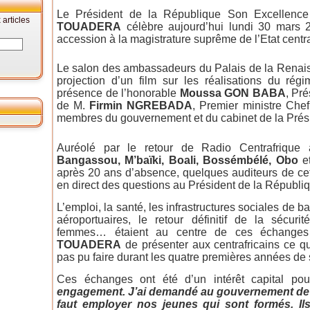
Le Président de la République Son Excellenc
articles
TOUADERA
célèbre aujourd’hui lundi 30 mars 2
accession à la magistrature suprême de l’Etat centra
Le salon des ambassadeurs du Palais de la Renaiss
projection d’un film sur les réalisations du rég
présence de l’honorable
Moussa GON BABA
, Pr
de M.
Firmin NGREBADA
, Premier ministre Ch
membres du gouvernement et du cabinet de la Prés
Auréolé par le retour de Radio Centrafriqu
Bangassou, M’baïki, Boali, Bossémbélé, Obo
et
après 20 ans d’absence, quelques auditeurs de cett
en direct des questions au Président de la Républi
L’emploi, la santé, les infrastructures sociales de ba
aéroportuaires, le retour définitif de la sécuri
femmes… étaient au centre de ces échanges 
TOUADERA
de présenter aux centrafricains ce qu’
pas pu faire durant les quatre premières années de
Ces échanges ont été d’un intérêt capital po
engagement. J’ai demandé au gouvernement de ra
faut employer nos jeunes qui sont formés. Ils