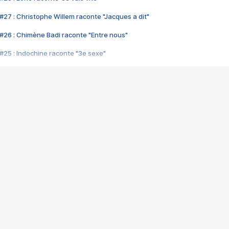
#27 : Christophe Willem raconte "Jacques a dit"
#26 : Chimène Badi raconte "Entre nous"
#25 : Indochine raconte "3e sexe"
#24 : Zaho raconte "C'est chelou"
#23 : Patrick Bruel raconte "Au café des délices"
#22 : Kyo raconte "Le chemin"
#21 : Nolwenn Leroy raconte "Cassé"
#20 : Patrick Hernandez raconte "Born to be alive"
#19 : Lorie raconte "Près de moi"
#18 : Michael Jones raconte "A nos actes manqués" (avec Jean-Jacque
#17 : Khaled raconte "Aïcha"
#16 : Corneille raconte "Parce qu'on vient de loin"