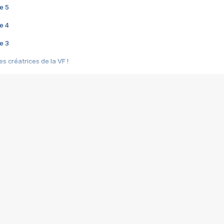
e 5
e 4
e 3
s créatrices de la VF !
e 2
e 1
e Mektoub My Love arrive enfin ! Rencontre avec Shaïn Boumedine et Sal
i : après Toni en famille
elle réalise le bouleversant Dites lui que je l'aime
ais ! Rencontre autour de Vie privée de Rebecca Zlotowski
 de Marguerite, Grave... Rencontre avec Ella Rumpf
 Les Rêveurs, un film intime sur la santé mentale
a avec un film sur le mouvement des Gilets jaunes