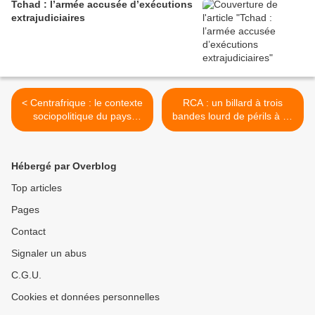
Tchad : l’armée accusée d’exécutions
extrajudiciaires
< Centrafrique : le contexte
RCA : un billard à trois
sociopolitique du pays
bandes lourd de périls à un
préoccupe les évêques
an de la présidentielle >
Hébergé par Overblog
Top articles
Pages
Contact
Signaler un abus
C.G.U.
Cookies et données personnelles