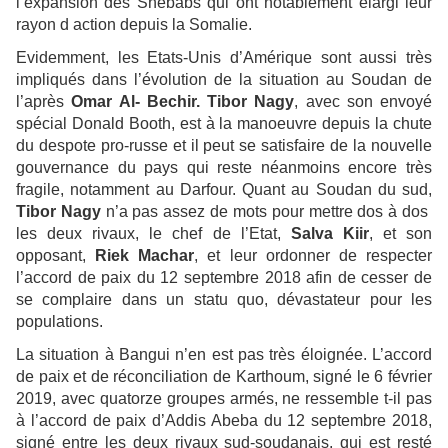
l’expansion des Shebabs qui ont notablement élargi leur
rayon d action depuis la Somalie.
Evidemment, les Etats-Unis d’Amérique sont aussi très
impliqués dans l’évolution de la situation au Soudan de
l’après
Omar Al- Bechir. Tibor Nagy
, avec son envoyé
spécial Donald Booth, est à la manoeuvre depuis la chute
du despote pro-russe et il peut se satisfaire de la nouvelle
gouvernance du pays qui reste néanmoins encore très
fragile, notamment au Darfour. Quant au Soudan du sud,
Tibor Nagy
n’a pas assez de mots pour mettre dos à dos
les deux rivaux, le chef de l’Etat,
Salva Kiir
, et son
opposant,
Riek Machar
, et leur ordonner de respecter
l’accord de paix du 12 septembre 2018 afin de cesser de
se complaire dans un statu quo, dévastateur pour les
populations.
La situation à Bangui n’en est pas très éloignée. L’accord
de paix et de réconciliation de Karthoum, signé le 6 février
2019, avec quatorze groupes armés, ne ressemble t-il pas
à l’accord de paix d’Addis Abeba du 12 septembre 2018,
signé entre les deux rivaux sud-soudanais, qui est resté