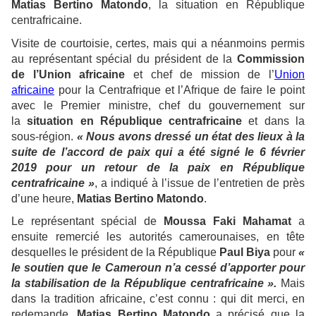
Matias Bertino Matondo
, la situation en République
centrafricaine.
Visite de courtoisie, certes, mais qui a néanmoins permis
au représentant spécial du président de la
Commission
de l’Union africaine
et chef de mission de l’
Union
africaine
pour la Centrafrique et l’Afrique de faire le point
avec le Premier ministre, chef du gouvernement sur
la
situation en République centrafricaine
et dans la
sous-région.
« Nous avons dressé un état des lieux à la
suite de l’accord de paix qui a été signé le 6 février
2019 pour un retour de la paix en République
centrafricaine »
, a indiqué à l’issue de l’entretien de près
d’une heure,
Matias Bertino Matondo
.
Le représentant spécial de
Moussa Faki Mahamat
a
ensuite remercié les autorités camerounaises, en tête
desquelles le président de la République
Paul Biya
pour
«
le soutien que le Cameroun n’a cessé d’apporter pour
la stabilisation de la République centrafricaine ».
Mais
dans la tradition africaine, c’est connu : qui dit merci, en
redemande.
Matias Bertino Matondo
a précisé que la