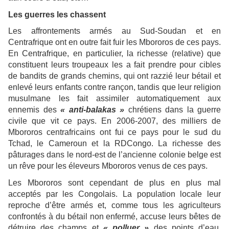
Les guerres les chassent
Les affrontements armés au Sud-Soudan et en
Centrafrique ont en outre fait fuir les Mbororos de ces pays.
En Centrafrique, en particulier, la richesse (relative) que
constituent leurs troupeaux les a fait prendre pour cibles
de bandits de grands chemins, qui ont razzié leur bétail et
enlevé leurs enfants contre rançon, tandis que leur religion
musulmane les fait assimiler automatiquement aux
ennemis des
« anti-balakas »
chrétiens dans la guerre
civile que vit ce pays. En 2006-2007, des milliers de
Mbororos centrafricains ont fui ce pays pour le sud du
Tchad, le Cameroun et la RDCongo. La richesse des
pâturages dans le nord-est de l’ancienne colonie belge est
un rêve pour les éleveurs Mbororos venus de ces pays.
Les Mbororos sont cependant de plus en plus mal
acceptés par les Congolais. La population locale leur
reproche d’être armés et, comme tous les agriculteurs
confrontés à du bétail non enfermé, accuse leurs bêtes de
détruire des champs et
« polluer »
des points d’eau.