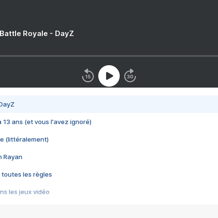
 Battle Royale - DayZ
 DayZ
 a 13 ans (et vous l'avez ignoré)
e (littéralement)
im Rayan
 toutes les règles
s les jeux vidéo
us choquant de Rockstar ? - Le scandale BULLY