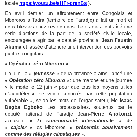
locale
https://youtu.be/sHFr-orenBs
).
En avril dernier, un affrontement entre Congolais et
Mbororos à Tadra (territoire de Faradje) a fait un mort et
deux blesses chez ces derniers. Le drame a entraîné une
série d’actions de la part de la société civile locale,
encouragée à agir par le député provincial
Jean Faustin
Akuma
et lassée d’attendre une intervention des pouvoirs
publics congolais.
« Opération zéro Mbororo »
En juin, la
« jeunesse »
de la province a ainsi lancé une
« Opération zéro Mbororo »:
une marche et une journée
ville morte le 12 juin « pour que tous les moyens utiles
d’autodéfense se voient amorcés par cette population
vulnérable », selon les mots de l’organisateur, Me
Isaac
Degba Egboko
. Les protestataires, soutenus par le
député national de Faradje
Jean-Pierre Anokonzi
,
accusent
« la communauté internationale »
de
« cajoler »
les Mbororos,
« présentés abusivement
comme des réfugiés climatiques ».