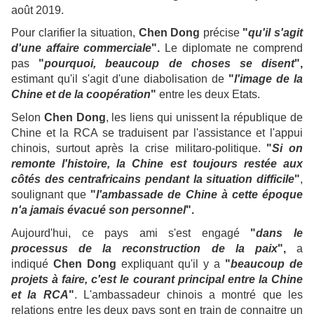
août 2019.
Pour clarifier la situation,
Chen Dong
précise
"
qu'il s'agit
d'une affaire commerciale
".
Le diplomate ne comprend
pas
"
pourquoi, beaucoup de choses se disent
",
estimant qu'il s'agit d'une diabolisation de
"
l'image de la
Chine et de la coopération
"
entre les deux Etats.
Selon
Chen Dong
, les liens qui unissent la république de
Chine et la RCA se traduisent par l'assistance et l'appui
chinois, surtout après la crise militaro-politique.
"
Si on
remonte l'histoire, la Chine est toujours restée aux
côtés des centrafricains pendant la situation difficile
"
,
soulignant que
"
l'ambassade de Chine à cette époque
n'a jamais évacué son personnel
".
Aujourd'hui, ce pays ami s'est engagé
"
dans le
processus de la reconstruction de la paix
",
a
indiqué
Chen Dong
expliquant qu'il y a
"
beaucoup de
projets à faire, c'est le courant principal entre la Chine
et la RCA
"
. L'ambassadeur chinois a montré que les
relations entre les deux pays sont en train de connaitre un