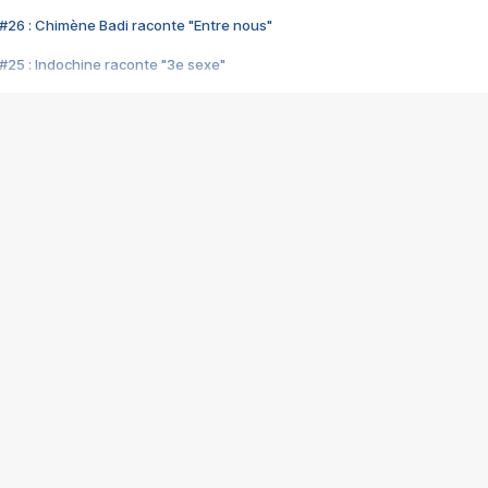
#26 : Chimène Badi raconte "Entre nous"
#25 : Indochine raconte "3e sexe"
#24 : Zaho raconte "C'est chelou"
#23 : Patrick Bruel raconte "Au café des délices"
#22 : Kyo raconte "Le chemin"
#21 : Nolwenn Leroy raconte "Cassé"
#20 : Patrick Hernandez raconte "Born to be alive"
#19 : Lorie raconte "Près de moi"
#18 : Michael Jones raconte "A nos actes manqués" (avec Jean-Jacque
#17 : Khaled raconte "Aïcha"
#16 : Corneille raconte "Parce qu'on vient de loin"
#15 : Indochine raconte "L'aventurier"