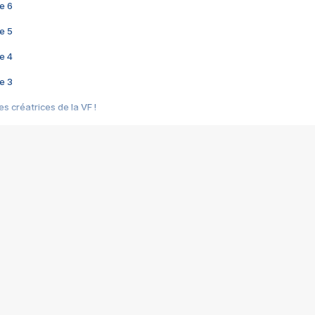
e 6
e 5
e 4
e 3
s créatrices de la VF !
e 2
e 1
e Mektoub My Love arrive enfin ! Rencontre avec Shaïn Boumedine et Sal
i : après Toni en famille
elle réalise le bouleversant Dites lui que je l'aime
ais ! Rencontre autour de Vie privée de Rebecca Zlotowski
 de Marguerite, Grave... Rencontre avec Ella Rumpf
 Les Rêveurs, un film intime sur la santé mentale