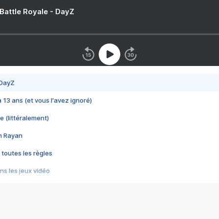
 Battle Royale - DayZ
 DayZ
 a 13 ans (et vous l'avez ignoré)
e (littéralement)
im Rayan
 toutes les règles
s les jeux vidéo
us choquant de Rockstar ? - Le scandale BULLY
e plus moche de Steam